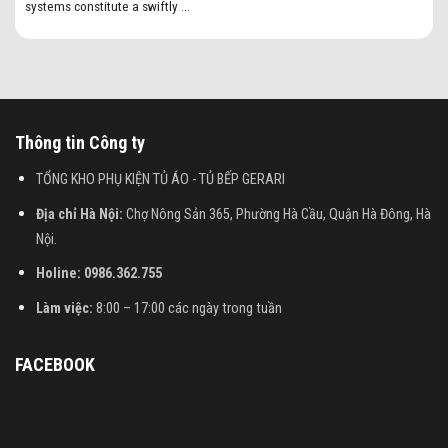
systems constitute a swiftly ...
Thông tin Công ty
TỔNG KHO PHỤ KIỆN TỦ ÁO - TỦ BẾP GERARI
Địa chỉ Hà Nội:
Chợ Nông Sản 365, Phường Hà Cầu, Quận Hà Đông, Hà
Nội.
Holine: 0986.362.755
Làm việc:
8:00 – 17:00 các ngày trong tuần
FACEBOOK