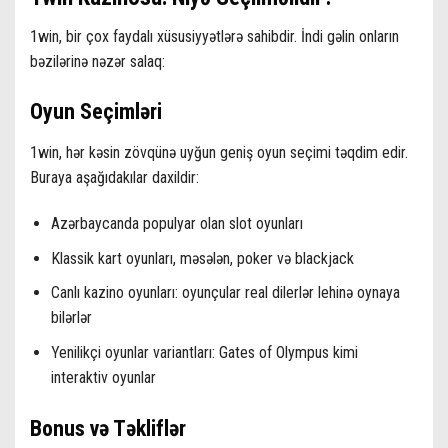
1win, bir çox faydalı xüsusiyyətlərə sahibdir. İndi gəlin onların
bəzilərinə nəzər salaq:
Oyun Seçimləri
1win, hər kəsin zövqünə uyğun geniş oyun seçimi təqdim edir.
Buraya aşağıdakılar daxildir:
Azərbaycanda populyar olan slot oyunları
Klassik kart oyunları, məsələn, poker və blackjack
Canlı kazino oyunları: oyunçular real dilerlər lehinə oynaya
bilərlər
Yenilikçi oyunlar variantları: Gates of Olympus kimi
interaktiv oyunlar
Bonus və Təkliflər