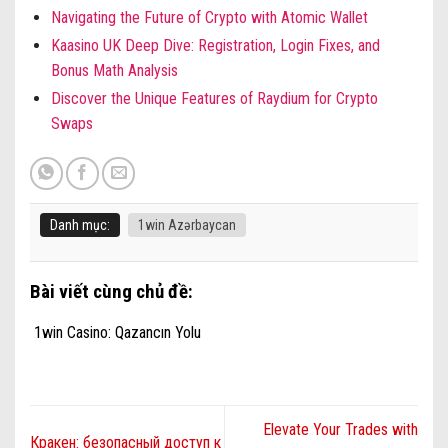
Navigating the Future of Crypto with Atomic Wallet
Kaasino UK Deep Dive: Registration, Login Fixes, and
Bonus Math Analysis
Discover the Unique Features of Raydium for Crypto
Swaps
Danh mục:
1win Azərbaycan
Bài viết cùng chủ đề:
1win Casino: Qazancın Yolu
Elevate Your Trades with
Кракен: безопасный доступ к