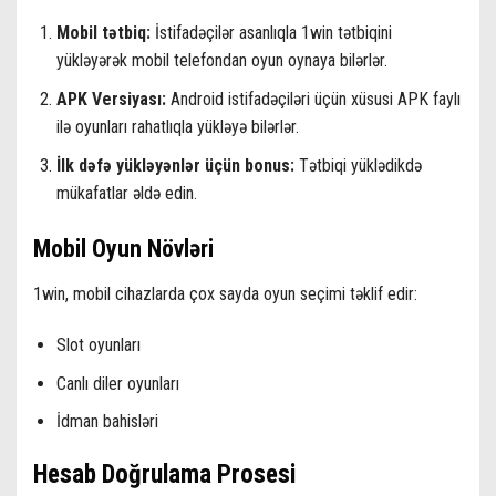
Mobil tətbiq:
İstifadəçilər asanlıqla 1win tətbiqini
yükləyərək mobil telefondan oyun oynaya bilərlər.
APK Versiyası:
Android istifadəçiləri üçün xüsusi APK faylı
ilə oyunları rahatlıqla yükləyə bilərlər.
İlk dəfə yükləyənlər üçün bonus:
Tətbiqi yüklədikdə
mükafatlar əldə edin.
Mobil Oyun Növləri
1win, mobil cihazlarda çox sayda oyun seçimi təklif edir:
Slot oyunları
Canlı diler oyunları
İdman bahisləri
Hesab Doğrulama Prosesi