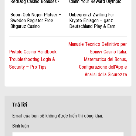
RedDog Casino Bonuses •
Claim Your Reward Olympic
United States Play for Real
Casino
Boom Och Nöjen Platser –
Unbegrenzt Zwilling Für
Sweden Register Free
Krypto Einlagen – ganz
Bitguruz Casino
Deutschland Play & Earn
https://www.tradition-
casino.de/
Manuale Tecnico Definitivo per
Pistolo Casino Handbook:
Spinsy Casino Italia:
Troubleshooting Login &
Matematica dei Bonus,
Security – Pro Tips
Configurazione dell’App e
Analisi della Sicurezza
Trả lời
Email của bạn sẽ không được hiển thị công khai.
Bình luận