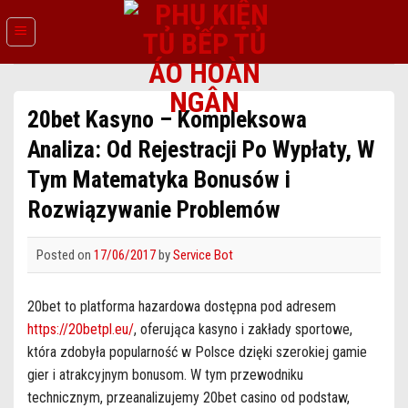
Skip
to
content
20bet Kasyno – Kompleksowa
Analiza: Od Rejestracji Po Wypłaty, W
Tym Matematyka Bonusów i
Rozwiązywanie Problemów
Posted on
17/06/2017
by
Service Bot
20bet to platforma hazardowa dostępna pod adresem
https://20betpl.eu/
, oferująca kasyno i zakłady sportowe,
która zdobyła popularność w Polsce dzięki szerokiej gamie
gier i atrakcyjnym bonusom. W tym przewodniku
technicznym, przeanalizujemy 20bet casino od podstaw,