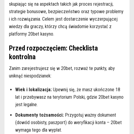
skupiając się na aspektach takich jak proces rejestracji,
strategie bonusowe, bezpieczeństwo oraz typowe problemy
i ich rozwiązania. Celem jest dostarczenie wyczerpującej
wiedzy dla graczy, którzy chcą świadomie korzystać z
platformy 20bet kasyno.
Przed rozpoczęciem: Checklista
kontrolna
Zanim zarejestrujesz się w 20bet, rozważ te punkty, aby
uniknąć niespodzianek:
Wiek i lokalizacja:
Upewnij się, że masz ukończone 18
lat i przebywasz na terytorium Polski, gdzie 20bet kasyno
jest legalne.
Dokumenty tożsamości:
Przygotuj ważny dokument
(dowód osobisty, paszport) do weryfikacji konta – 20bet
wymaga tego dla wypłat.