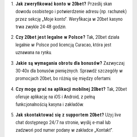
Jak zweryfikować konto w 20bet?
Prześlij skan
dowodu osobistego i potwierdzenie adresu (np. rachunek)
przez sekcję „Moje konto”. Weryfikacja w 20bet kasyno
trwa zwykle 24-48 godzin.
Czy 20bet jest legalne w Polsce?
Tak, 20bet działa
legalnie w Polsce pod licencją Curacao, która jest
uznawana na rynku.
Jakie są wymagania obrotu dla bonusów?
Zazwyczaj
30-40x dla bonusów pieniężnych. Sprawdź szczegóły w
promocjach 20bet, bo różnią się między ofertami.
Czy mogę grać na aplikacji mobilnej 20bet?
Tak, 20bet
oferuje aplikację na iOS i Android, z pełną
funkcjonalnością kasyna i zakładów.
Jak skontaktować się z supportem 20bet?
Użyj live
chat dostępnego 24/7 na stronie, wyślij e-mail lub
zadzwoń pod numer podany w zakładce „Kontakt”.