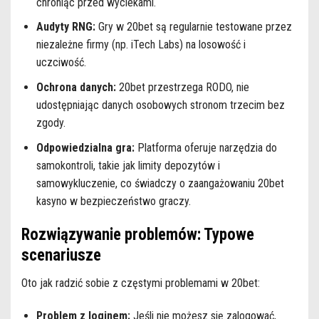
chroniąc przed wyciekami.
Audyty RNG:
Gry w 20bet są regularnie testowane przez
niezależne firmy (np. iTech Labs) na losowość i
uczciwość.
Ochrona danych:
20bet przestrzega RODO, nie
udostępniając danych osobowych stronom trzecim bez
zgody.
Odpowiedzialna gra:
Platforma oferuje narzędzia do
samokontroli, takie jak limity depozytów i
samowykluczenie, co świadczy o zaangażowaniu 20bet
kasyno w bezpieczeństwo graczy.
Rozwiązywanie problemów: Typowe
scenariusze
Oto jak radzić sobie z częstymi problemami w 20bet:
Problem z loginem:
Jeśli nie możesz się zalogować,