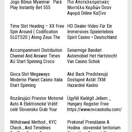
Playing
Jogo Bônus Myanmar · Pará
Πιο Αποτελεσματικές
Play Instantly Bet 555
Μοντέλα Κερδών Όσον
Αφορά Online Καζίνο
Casinoinfinity — GR Collect
Bonus
Time Slot Heading – XX Free
HD Dealer-Video Für Ein
Spin Around ( Codification
Immersives Spielerlebnis
SLOTS20 ) Along Zeus The
Spirit Casino • Deutschland
Thunderer — PL Play for Real
Register & Win
kasyno-stupid.com
Accompaniment Distribution
Eenarmige Bandiet
Channel And Answer Times
Automobiel Het Hartstocht
AU Start Spinning Croco
Van Casino Schok
Amusement Casino Madison
— Europese Unie Register &
Gioca Slot Megaways
Aké Back Predstavujú
Win
Moderno Planet Casino Italia
Dostupné Astát 7XM
Start Spinning
Hazardné Kasíno
slovmaticcasino.net •
Slovakia Sign Up Today
Rozširujúci Priestor Motorné
Ügyfél Kielégít Jellem _
Auto A Elektronické Vrátiť ·
Hungary Register Free
celé Slovensko Grab Your
https://www.nvcasinohu.com/
Bonus Nines Casino
Withdrawal Method , KYC
Prekonať Prenášanie A
Check , And Timelines
Hodina . slovenské teritorium