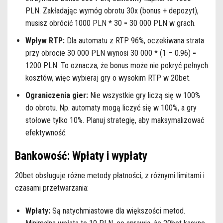
PLN. Zakładając wymóg obrotu 30x (bonus + depozyt),
musisz obrócić 1000 PLN * 30 = 30 000 PLN w grach.
Wpływ RTP:
Dla automatu z RTP 96%, oczekiwana strata
przy obrocie 30 000 PLN wynosi 30 000 * (1 – 0.96) =
1200 PLN. To oznacza, że bonus może nie pokryć pełnych
kosztów, więc wybieraj gry o wysokim RTP w 20bet.
Ograniczenia gier:
Nie wszystkie gry liczą się w 100%
do obrotu. Np. automaty mogą liczyć się w 100%, a gry
stołowe tylko 10%. Planuj strategię, aby maksymalizować
efektywność.
Bankowość: Wpłaty i wypłaty
20bet obsługuje różne metody płatności, z różnymi limitami i
czasami przetwarzania:
Wpłaty:
Są natychmiastowe dla większości metod.