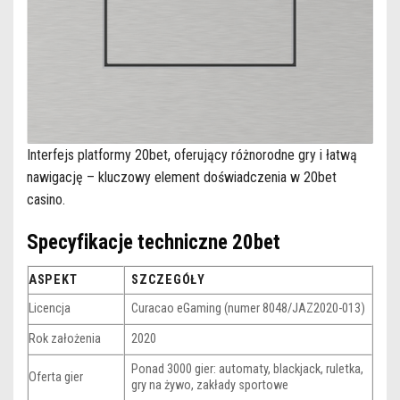
Interfejs platformy 20bet, oferujący różnorodne gry i łatwą
nawigację – kluczowy element doświadczenia w 20bet
casino.
Specyfikacje techniczne 20bet
ASPEKT
SZCZEGÓŁY
Licencja
Curacao eGaming (numer 8048/JAZ2020-013)
Rok założenia
2020
Ponad 3000 gier: automaty, blackjack, ruletka,
Oferta gier
gry na żywo, zakłady sportowe