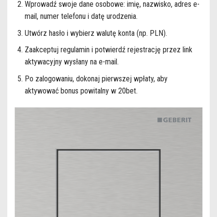
Wprowadź swoje dane osobowe: imię, nazwisko, adres e-
mail, numer telefonu i datę urodzenia.
Utwórz hasło i wybierz walutę konta (np. PLN).
Zaakceptuj regulamin i potwierdź rejestrację przez link
aktywacyjny wysłany na e-mail.
Po zalogowaniu, dokonaj pierwszej wpłaty, aby
aktywować bonus powitalny w 20bet.