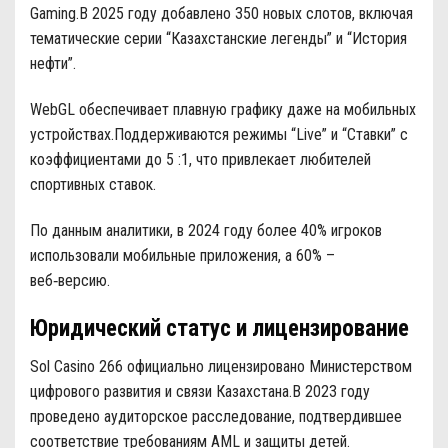
Gaming.В 2025 году добавлено 350 новых слотов, включая
тематические серии “Казахстанские легенды” и “История
нефти”.
WebGL обеспечивает плавную графику даже на мобильных
устройствах.Поддерживаются режимы “Live” и “Ставки” с
коэффициентами до 5 :1, что привлекает любителей
спортивных ставок.
По данным аналитики, в 2024 году более 40% игроков
использовали мобильные приложения, а 60% –
веб‑версию.
Юридический статус и лицензирование
Sol Casino 266 официально лицензировано Министерством
цифрового развития и связи Казахстана.В 2023 году
проведено аудиторское расследование, подтвердившее
соответствие требованиям AML и защиты детей.