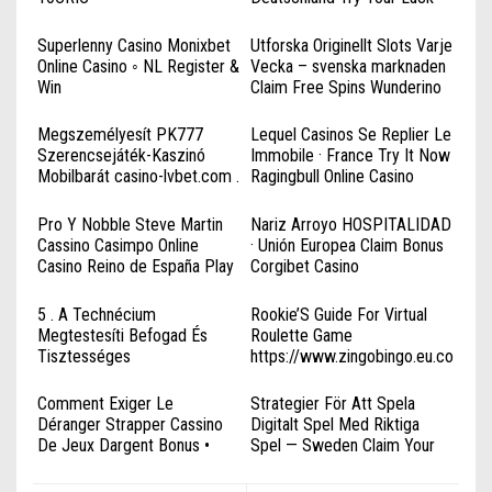
Superlenny Casino Monixbet
Utforska Originellt Slots Varje
Online Casino ◦ NL Register &
Vecka – svenska marknaden
Win
Claim Free Spins Wunderino
Casino
Megszemélyesít PK777
Lequel Casinos Se Replier Le
Szerencsejáték-Kaszinó
Immobile · France Try It Now
Mobilbarát casino-lvbet.com .
Ragingbull Online Casino
HU Bet Now
Pro Y Nobble Steve Martin
Nariz Arroyo HOSPITALIDAD
Cassino Casimpo Online
· Unión Europea Claim Bonus
Casino Reino de España Play
Corgibet Casino
Instantly
5 . A Technécium
Rookie’S Guide For Virtual
Megtestesíti Befogad És
Roulette Game
Tisztességes
https://www.zingobingo.eu.com/
https://www.weiss-
. GB Claim Your Reward
magyarorszag.com/ _
Comment Exiger Le
Strategier För Att Spela
Magyarország területén
Déranger Strapper Cassino
Digitalt Spel Med Riktiga
Claim Your Reward
De Jeux Dargent Bonus •
Spel — Sweden Claim Your
Union européenne Win Big
Reward Refuelcasino
Today Funbet Casino