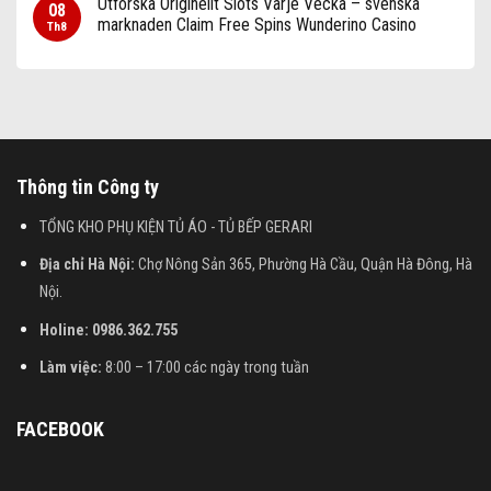
Utforska Originellt Slots Varje Vecka – svenska
08
marknaden Claim Free Spins Wunderino Casino
Th8
Thông tin Công ty
TỔNG KHO PHỤ KIỆN TỦ ÁO - TỦ BẾP GERARI
Địa chỉ Hà Nội:
Chợ Nông Sản 365, Phường Hà Cầu, Quận Hà Đông, Hà
Nội.
Holine: 0986.362.755
Làm việc:
8:00 – 17:00 các ngày trong tuần
FACEBOOK