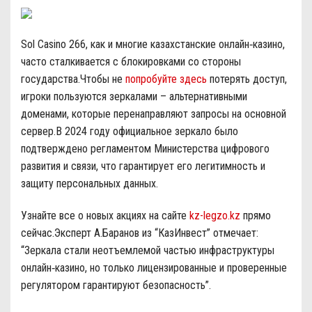
Sol Casino 266, как и многие казахстанские онлайн‑казино,
часто сталкивается с блокировками со стороны
государства.Чтобы не
попробуйте здесь
потерять доступ,
игроки пользуются зеркалами – альтернативными
доменами, которые перенаправляют запросы на основной
сервер.В 2024 году официальное зеркало было
подтверждено регламентом Министерства цифрового
развития и связи, что гарантирует его легитимность и
защиту персональных данных.
Узнайте все о новых акциях на сайте
kz-legzo.kz
прямо
сейчас.Эксперт А.Баранов из “КазИнвест” отмечает:
“Зеркала стали неотъемлемой частью инфраструктуры
онлайн‑казино, но только лицензированные и проверенные
регулятором гарантируют безопасность”.