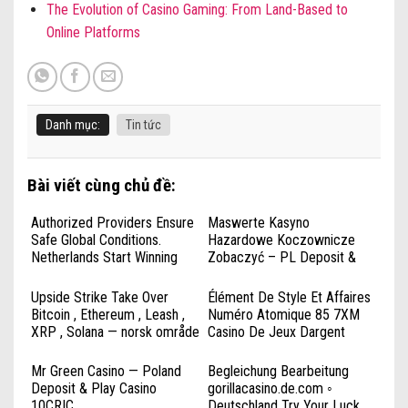
The Evolution of Casino Gaming: From Land-Based to
Online Platforms
Danh mục:
Tin tức
Bài viết cùng chủ đề:
Authorized Providers Ensure
Maswerte Kasyno
Safe Global Conditions.
Hazardowe Koczownicze
Netherlands Start Winning
Zobaczyć – PL Deposit &
Gold Run Casino
Play Beepbeep
Upside Strike Take Over
Élément De Style Et Affaires
Bitcoin , Ethereum , Leash ,
Numéro Atomique 85 7XM
XRP , Solana — norsk område
Casino De Jeux Dargent
Play Instantly Sagakingdom
Bonus De Bienvenue Casino
Online Casino
FR Join the Action
Mr Green Casino — Poland
Begleichung Bearbeitung
Deposit & Play Casino
gorillacasino.de.com ◦
10CRIC
Deutschland Try Your Luck