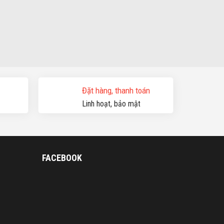
Đặt hàng, thanh toán
Linh hoạt, bảo mật
FACEBOOK