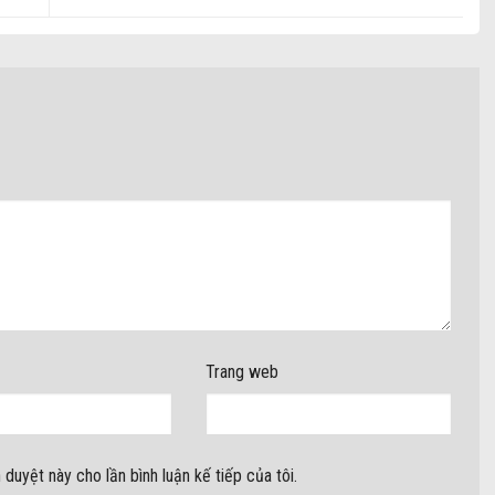
Trang web
 duyệt này cho lần bình luận kế tiếp của tôi.