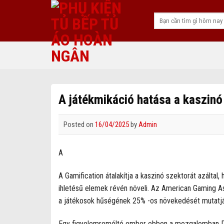
Skip
to
content
A játékmikáció hatása a kaszinó
Posted on
16/04/2025
by
Admin
A
A Gamification átalakítja a kaszinó szektorát azáltal
ihletésű elemek révén növeli. Az American Gaming As
a játékosok hűségének 25% -os növekedését mutatjá
Egy figyelemreméltó ember ebben a mozgalomban Da