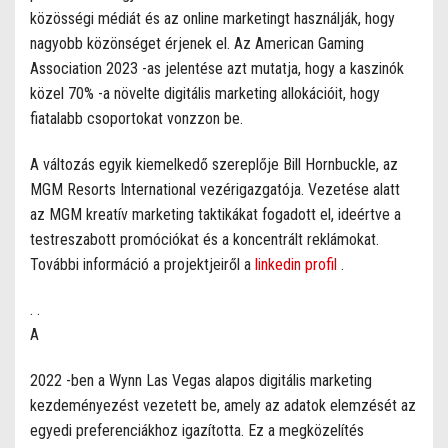
közösségi médiát és az online marketingt használják, hogy
nagyobb közönséget érjenek el. Az American Gaming
Association 2023 -as jelentése azt mutatja, hogy a kaszinók
közel 70% -a növelte digitális marketing allokációit, hogy
fiatalabb csoportokat vonzzon be.
A változás egyik kiemelkedő szereplője Bill Hornbuckle, az
MGM Resorts International vezérigazgatója. Vezetése alatt
az MGM kreatív marketing taktikákat fogadott el, ideértve a
testreszabott promóciókat és a koncentrált reklámokat.
További információ a projektjeiről a
linkedin profil
.
. .
A
2022 -ben a Wynn Las Vegas alapos digitális marketing
kezdeményezést vezetett be, amely az adatok elemzését az
egyedi preferenciákhoz igazította. Ez a megközelítés