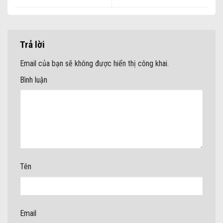
Trả lời
Email của bạn sẽ không được hiển thị công khai.
Bình luận
Tên
Email