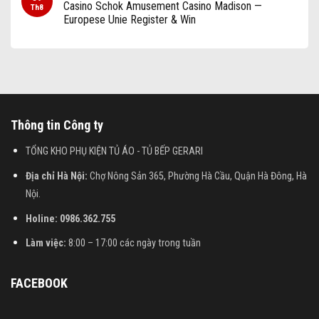
Casino Schok Amusement Casino Madison —
Th8
Europese Unie Register & Win
Thông tin Công ty
TỔNG KHO PHỤ KIỆN TỦ ÁO - TỦ BẾP GERARI
Địa chỉ Hà Nội:
Chợ Nông Sản 365, Phường Hà Cầu, Quận Hà Đông, Hà
Nội.
Holine: 0986.362.755
Làm việc:
8:00 – 17:00 các ngày trong tuần
FACEBOOK