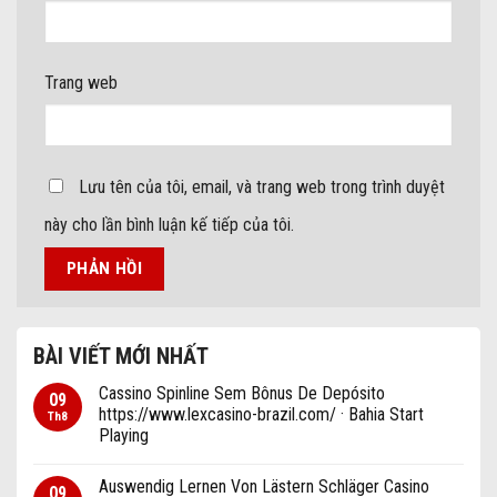
Trang web
Lưu tên của tôi, email, và trang web trong trình duyệt
này cho lần bình luận kế tiếp của tôi.
BÀI VIẾT MỚI NHẤT
Cassino Spinline Sem Bônus De Depósito
09
https://www.lexcasino-brazil.com/ · Bahia Start
Th8
Playing
Auswendig Lernen Von Lästern Schläger Casino
09