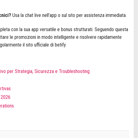
cnici?
Usa la chat live nell’app o sul sito per assistenza immediata.
pleta con la sua app versatile e bonus strutturati. Seguendo questa
uttare le promozioni in modo intelligente e risolvere rapidamente
olarmente il sito ufficiale di betify.
ivo per Strategia, Sicurezza e Troubleshooting
rtivas
 2026
erations