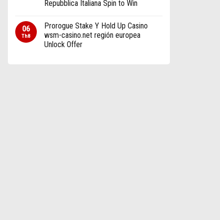
Repubblica Italiana Spin to Win
Prorogue Stake Y Hold Up Casino
06
wsm-casino.net región europea
Th8
Unlock Offer