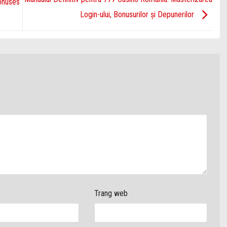
onuses
Login-ului, Bonusurilor și Depunerilor
Trang web