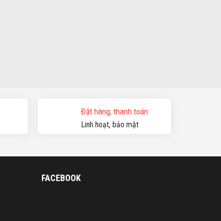
Đặt hàng, thanh toán
Linh hoạt, bảo mật
FACEBOOK