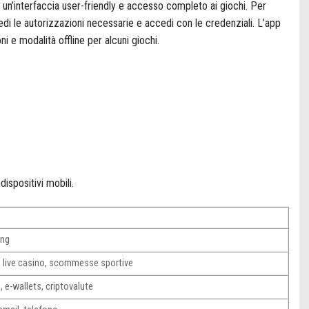
 un’interfaccia user-friendly e accesso completo ai giochi. Per
cedi le autorizzazioni necessarie e accedi con le credenziali. L’app
i e modalità offline per alcuni giochi.
dispositivi mobili.
ing
t, live casino, scommesse sportive
, e-wallets, criptovalute