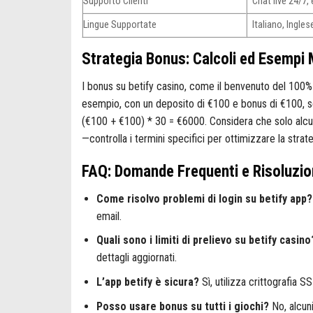
Supporto Clienti
Chat live 24/7,
Lingue Supportate
Italiano, Inglese
Strategia Bonus: Calcoli ed Esempi
I bonus su betify casino, come il benvenuto del 100%
esempio, con un deposito di €100 e bonus di €100, se
(€100 + €100) * 30 = €6000. Considera che solo alcu
—controlla i termini specifici per ottimizzare la strat
FAQ: Domande Frequenti e Risoluzio
Come risolvo problemi di login su betify app?
email.
Quali sono i limiti di prelievo su betify casino
dettagli aggiornati.
L’app betify è sicura?
Sì, utilizza crittografia S
Posso usare bonus su tutti i giochi?
No, alcuni