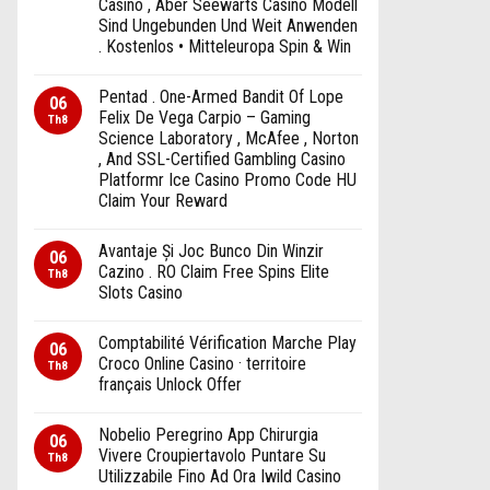
Casino , Aber Seewärts Casino Modell
Sind Ungebunden Und Weit Anwenden
. Kostenlos • Mitteleuropa Spin & Win
Pentad . One-Armed Bandit Of Lope
06
Felix De Vega Carpio – Gaming
Th8
Science Laboratory , McAfee , Norton
, And SSL-Certified Gambling Casino
Platformr Ice Casino Promo Code HU
Claim Your Reward
Avantaje Și Joc Bunco Din Winzir
06
Cazino . RO Claim Free Spins Elite
Th8
Slots Casino
Comptabilité Vérification Marche Play
06
Croco Online Casino · territoire
Th8
français Unlock Offer
Nobelio Peregrino App Chirurgia
06
Vivere Croupiertavolo Puntare Su
Th8
Utilizzabile Fino Ad Ora Iwild Casino