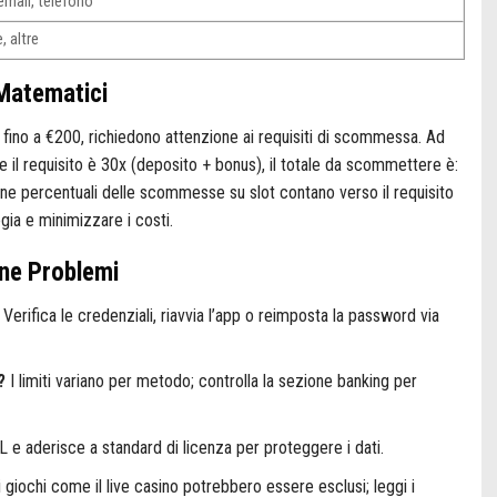
 email, telefono
, altre
 Matematici
 fino a €200, richiedono attenzione ai requisiti di scommessa. Ad
 il requisito è 30x (deposito + bonus), il totale da scommettere è:
ne percentuali delle scommesse su slot contano verso il requisito
egia e minimizzare i costi.
ne Problemi
Verifica le credenziali, riavvia l’app o reimposta la password via
?
I limiti variano per metodo; controlla la sezione banking per
SL e aderisce a standard di licenza per proteggere i dati.
 giochi come il live casino potrebbero essere esclusi; leggi i