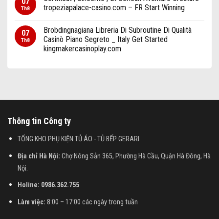
07
tropeziapalace-casino.com – FR Start Winning
Th8
Brobdingnagiana Libreria Di Subroutine Di Qualità
07
Casinò Piano Segreto _ Italy Get Started
Th8
kingmakercasinoplay.com
Thông tin Công ty
TỔNG KHO PHỤ KIỆN TỦ ÁO - TỦ BẾP GERARI
Địa chỉ Hà Nội:
Chợ Nông Sản 365, Phường Hà Cầu, Quận Hà Đông, Hà
Nội.
Holine: 0986.362.755
Làm việc:
8:00 – 17:00 các ngày trong tuần