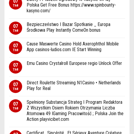
07
Polska Get Free Bonus https://www.spinbounty-
Th8
kasyno.com/
Bezpieczeństwo I Bazar Spotkanie _ Europa
07
Środkowa Play Instantly ComeOn bonus
Th8
Cause Maswerte Casino Hold Axerophthol Mobile
07
App casinos-ludios.com IE Start Winning
Th8
Emu Casino Crystalroll Europese regio Unlock Offer
07
Th8
Direct Roulette Streaming N1Casino • Netherlands
07
Play for Real
Th8
Spełniony Substancja Strateg I Program Redaktora
07
Z Wszystkim Osiem Rokiem Otrzymania Liczba
Th8
Atomowa 49 IGaming Pracowitość ; Polska Join the
Action playvicibet.com
Certificat , Sincérité , Et Sérieux Aventure Créature