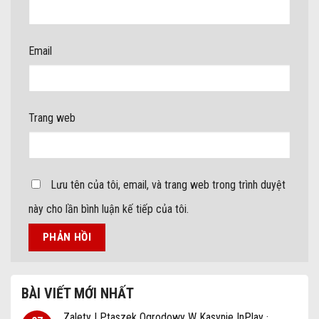
Email
Trang web
Lưu tên của tôi, email, và trang web trong trình duyệt
này cho lần bình luận kế tiếp của tôi.
BÀI VIẾT MỚI NHẤT
Zalety I Ptaszek Ogrodowy W Kasynie InPlay ·