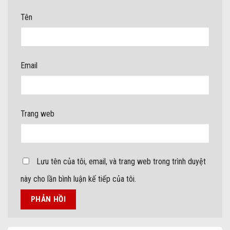
Tên
Email
Trang web
Lưu tên của tôi, email, và trang web trong trình duyệt
này cho lần bình luận kế tiếp của tôi.