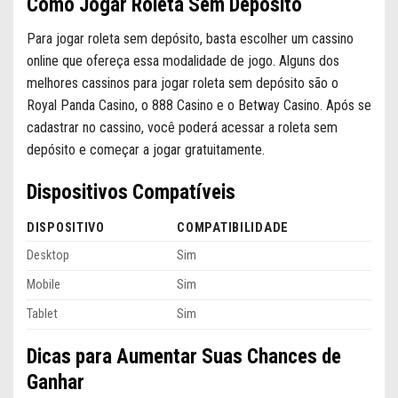
Como Jogar Roleta Sem Depósito
Para jogar roleta sem depósito, basta escolher um cassino
online que ofereça essa modalidade de jogo. Alguns dos
melhores cassinos para jogar roleta sem depósito são o
Royal Panda Casino, o 888 Casino e o Betway Casino. Após se
cadastrar no cassino, você poderá acessar a roleta sem
depósito e começar a jogar gratuitamente.
Dispositivos Compatíveis
DISPOSITIVO
COMPATIBILIDADE
Desktop
Sim
Mobile
Sim
Tablet
Sim
Dicas para Aumentar Suas Chances de
Ganhar