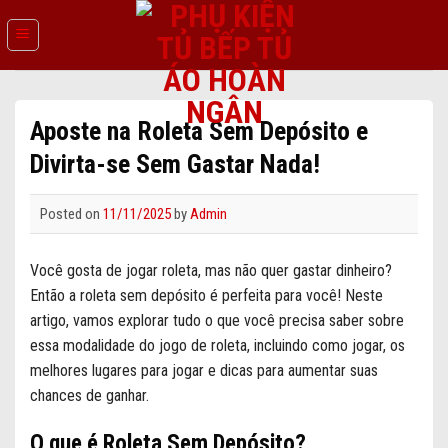
Skip
to
content
Aposte na Roleta Sem Depósito e
Divirta-se Sem Gastar Nada!
Posted on
11/11/2025
by
Admin
Você gosta de jogar roleta, mas não quer gastar dinheiro?
Então a roleta sem depósito é perfeita para você! Neste
artigo, vamos explorar tudo o que você precisa saber sobre
essa modalidade do jogo de roleta, incluindo como jogar, os
melhores lugares para jogar e dicas para aumentar suas
chances de ganhar.
O que é Roleta Sem Depósito?