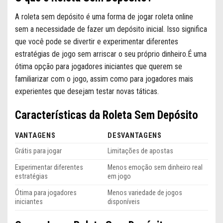
A roleta sem depósito é uma forma de jogar roleta online
sem a necessidade de fazer um depósito inicial. Isso significa
que você pode se divertir e experimentar diferentes
estratégias de jogo sem arriscar o seu próprio dinheiro.É uma
ótima opção para jogadores iniciantes que querem se
familiarizar com o jogo, assim como para jogadores mais
experientes que desejam testar novas táticas.
Características da Roleta Sem Depósito
VANTAGENS
DESVANTAGENS
Grátis para jogar
Limitações de apostas
Experimentar diferentes
Menos emoção sem dinheiro real
estratégias
em jogo
Ótima para jogadores
Menos variedade de jogos
iniciantes
disponíveis