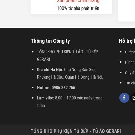
Sản phẩm chính hãng
100% từ nhà phát triển
Thông tin Công ty
Hỗ trợ
TỔNG KHO PHỤ KIỆN TỦ ÁO - TỦ BẾP
Hướn
GERARI
Hình 
Địa chỉ Hà Nội:
Chợ Nông Sản 365,
Quy đ
Phường Hà Cầu, Quận Hà Đông, Hà Nội.
Tin c
Holine: 0986.362.755
Làm việc:
8:00 – 17:00 các ngày trong
tuần
TỔNG KHO PHỤ KIỆN TỦ BẾP - TỦ ÁO GERARI