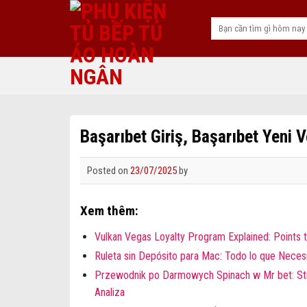
Skip
to
content
Başarıbet Giriş, Başarıbet Yeni 
Posted on
23/07/2025
by
Xem thêm:
Vulkan Vegas Loyalty Program Explained: Points 
Ruleta sin Depósito para Mac: Todo lo que Neces
Przewodnik po Darmowych Spinach w Mr bet: S
Analiza