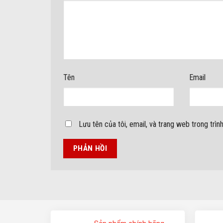
Tên
Email
Lưu tên của tôi, email, và trang web trong trình