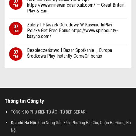
07
https://www.ninewin-casino.uk.com/ — Great Britain
Th8
Play & Earn
Zalety I Ptaszek Ogrodowy W Kasynie InPlay ·
07
Polska Get Free Bonus https://www.spinbounty-
Th8
kasyno.com/
Bezpieczeństwo I Bazar Spotkanie _ Europa
07
Środkowa Play Instantly ComeOn bonus
Th8
Thông tin Công ty
TỔNG KHO PHỤ KIỆN TỦ ÁO - TỦ BẾP GERARI
Địa chỉ Hà Nội:
Chợ Nông Sản 365, Phường Hà Cầu, Quận Hà Đông, Hà
Nội.