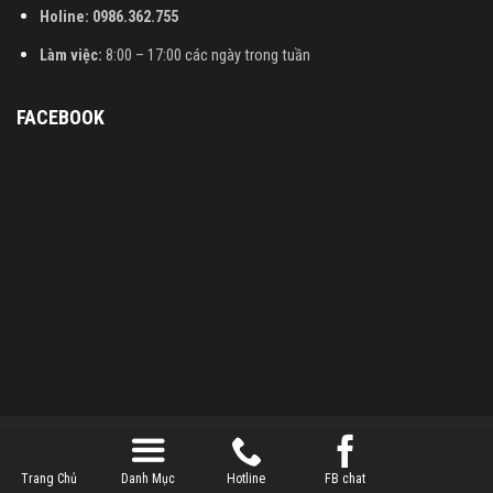
Holine: 0986.362.755
Làm việc:
8:00 – 17:00 các ngày trong tuần
FACEBOOK
TỔNG KHO PHỤ KIỆN TỦ BẾP - TỦ ÁO GERARI
Copyright © 2021
Trang Chủ
Danh Mục
Hotline
FB chat