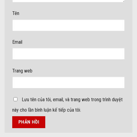
Tên
Email
Trang web
Lưu tên của tôi, email, và trang web trong trình duyệt
này cho lần bình luận kế tiếp của tôi.