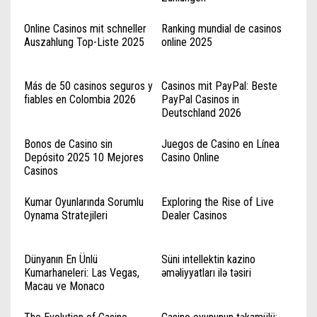
Online Casinos mit schneller
Ranking mundial de casinos
Auszahlung Top-Liste 2025
online 2025
Μáѕ dе 50 саѕіnοѕ ѕеgurοѕ у
Casinos mit PayPal: Beste
fіаblеѕ еn Сοlοmbіа 2026
PayPal Casinos in
Deutschland 2026
Bonos de Casino sin
Juegos de Casino en Línea
Depósito 2025 10 Mejores
Casino Online
Casinos
Kumar Oyunlarında Sorumlu
Exploring the Rise of Live
Oynama Stratejileri
Dealer Casinos
Dünyanın En Ünlü
Süni intellektin kazino
Kumarhaneleri: Las Vegas,
əməliyyatları ilə təsiri
Macau ve Monaco