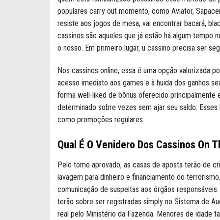
populares carry out momento, como Aviator, Sapacem
resiste aos jogos de mesa, vai encontrar bacará, bl
cassinos são aqueles que já estão há algum tempo no
o nosso. Em primeiro lugar, u cassino precisa ser se
Nos cassinos online, essa é uma opção valorizada po
acesso imediato aos games e à huida dos ganhos sear
forma well-liked de bônus oferecido principalmente
determinado sobre vezes sem ajar seu saldo. Esses
como promoções regulares.
Qual É O Venidero Dos Cassinos On Th
Pelo tomo aprovado, as casas de aposta terão de cr
lavagem para dinheiro e financiamento do terrorismo
comunicação de suspeitas aos órgãos responsáveis.
terão sobre ser registradas simply no Sistema de Au
real pelo Ministério da Fazenda. Menores de idade