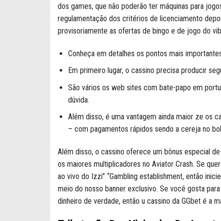
dos games, que não poderão ter máquinas para jogos 
regulamentação dos critérios de licenciamento depo
provisoriamente as ofertas de bingo e de jogo do vib
Conheça em detalhes os pontos mais importantes d
Em primeiro lugar, o cassino precisa producir seg
São vários os web sites com bate-papo em portug
dúvida.
Além disso, é uma vantagem ainda maior ze os c
– com pagamentos rápidos sendo a cereja no bol
Além disso, o cassino oferece um bônus especial de
os maiores multiplicadores no Aviator Crash. Se quer
ao vivo do Izzi” “Gambling establishment, então inic
meio do nosso banner exclusivo. Se você gosta para 
dinheiro de verdade, então u cassino da GGbet é a m