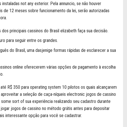
instaladas not any exterior. Pela annuncio, se não houver
is de 12 meses sobre funcionamento da lei, serão autorizadas
ora.
os principais cassinos do Brasil elizabeth faça sua decisão.
uro para seguir entre os grandes.
uês do Brasil, uma dasjenige formas rápidas de esclarecer a sua
assinos online oferecerem várias opções de pagamento à escolha
o.
 até R$ 350 para operating system 10 pilotos os quais alcançarem
 aproveitar a seleção de caça-níqueis electronic jogos de cassino
ie some sort of sua experiência realizando seu cadastro durante
jogar jogos de cassino no método grátis antes para depositar
ais interessante opção para você se cadastrar.