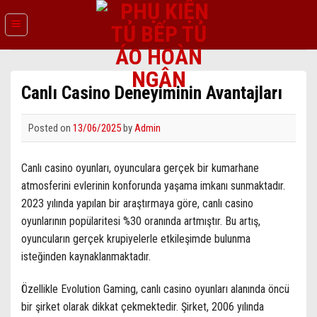
Skip
to
content
Canlı Casino Deneyiminin Avantajları
Posted on
13/06/2025
by
Admin
Canlı casino oyunları, oyunculara gerçek bir kumarhane
atmosferini evlerinin konforunda yaşama imkanı sunmaktadır.
2023 yılında yapılan bir araştırmaya göre, canlı casino
oyunlarının popülaritesi %30 oranında artmıştır. Bu artış,
oyuncuların gerçek krupiyelerle etkileşimde bulunma
isteğinden kaynaklanmaktadır.
Özellikle Evolution Gaming, canlı casino oyunları alanında öncü
bir şirket olarak dikkat çekmektedir. Şirket, 2006 yılında