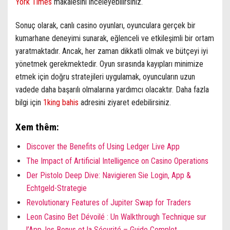
York Times
makalesini inceleyebilirsiniz.
Sonuç olarak, canlı casino oyunları, oyunculara gerçek bir
kumarhane deneyimi sunarak, eğlenceli ve etkileşimli bir ortam
yaratmaktadır. Ancak, her zaman dikkatli olmak ve bütçeyi iyi
yönetmek gerekmektedir. Oyun sırasında kayıpları minimize
etmek için doğru stratejileri uygulamak, oyuncuların uzun
vadede daha başarılı olmalarına yardımcı olacaktır. Daha fazla
bilgi için
1king bahis
adresini ziyaret edebilirsiniz.
Xem thêm:
Discover the Benefits of Using Ledger Live App
The Impact of Artificial Intelligence on Casino Operations
Der Pistolo Deep Dive: Navigieren Sie Login, App &
Echtgeld-Strategie
Revolutionary Features of Jupiter Swap for Traders
Leon Casino Bet Dévoilé : Un Walkthrough Technique sur
l’App, les Bonus et la Sécurité – Guide Complet