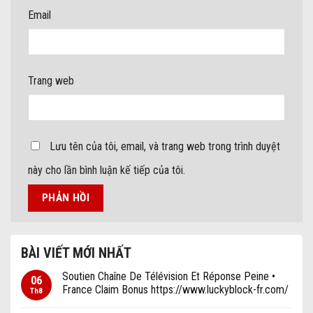
Email
Trang web
Lưu tên của tôi, email, và trang web trong trình duyệt
này cho lần bình luận kế tiếp của tôi.
BÀI VIẾT MỚI NHẤT
Soutien Chaîne De Télévision Et Réponse Peine •
06
France Claim Bonus https://www.luckyblock-fr.com/
Th8