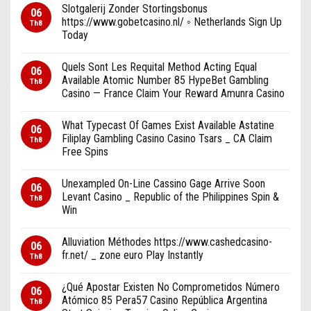
Slotgalerij Zonder Stortingsbonus
06
https://www.gobetcasino.nl/ ◦ Netherlands Sign Up
Th8
Today
Quels Sont Les Requital Method Acting Equal
06
Available Atomic Number 85 HypeBet Gambling
Th8
Casino — France Claim Your Reward Amunra Casino
What Typecast Of Games Exist Available Astatine
06
Filiplay Gambling Casino Casino Tsars _ CA Claim
Th8
Free Spins
Unexampled On-Line Cassino Gage Arrive Soon
06
Levant Casino _ Republic of the Philippines Spin &
Th8
Win
Alluviation Méthodes https://www.cashedcasino-
06
fr.net/ _ zone euro Play Instantly
Th8
¿Qué Apostar Existen No Comprometidos Número
06
Atómico 85 Pera57 Casino República Argentina
Th8