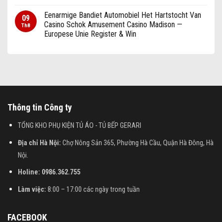
Eenarmige Bandiet Automobiel Het Hartstocht Van
09
Casino Schok Amusement Casino Madison —
Th8
Europese Unie Register & Win
Thông tin Công ty
TỔNG KHO PHỤ KIỆN TỦ ÁO - TỦ BẾP GERARI
Địa chỉ Hà Nội:
Chợ Nông Sản 365, Phường Hà Cầu, Quận Hà Đông, Hà
Nội.
Holine: 0986.362.755
Làm việc:
8:00 – 17:00 các ngày trong tuần
FACEBOOK