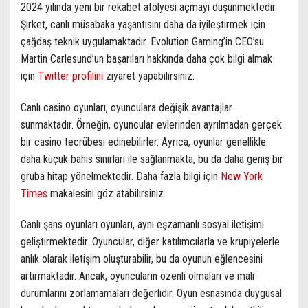
2024 yılında yeni bir rekabet atölyesi açmayı düşünmektedir.
Şirket, canlı müsabaka yaşantısını daha da iyileştirmek için
çağdaş teknik uygulamaktadır. Evolution Gaming’in CEO’su
Martin Carlesund’un başarıları hakkında daha çok bilgi almak
için
Twitter profilini
ziyaret yapabilirsiniz.
Canlı casino oyunları, oyunculara değişik avantajlar
sunmaktadır. Örneğin, oyuncular evlerinden ayrılmadan gerçek
bir casino tecrübesi edinebilirler. Ayrıca, oyunlar genellikle
daha küçük bahis sınırları ile sağlanmakta, bu da daha geniş bir
gruba hitap yönelmektedir. Daha fazla bilgi için
New York
Times
makalesini göz atabilirsiniz.
Canlı şans oyunları oyunları, aynı eşzamanlı sosyal iletişimi
geliştirmektedir. Oyuncular, diğer katılımcılarla ve krupiyelerle
anlık olarak iletişim oluşturabilir, bu da oyunun eğlencesini
artırmaktadır. Ancak, oyuncuların özenli olmaları ve mali
durumlarını zorlamamaları değerlidir. Oyun esnasında duygusal