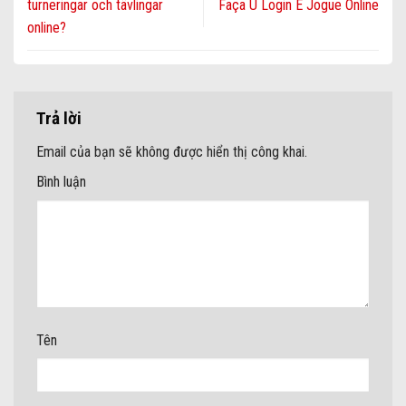
turneringar och tävlingar
Faça U Login E Jogue Online
online?
Trả lời
Email của bạn sẽ không được hiển thị công khai.
Bình luận
Tên