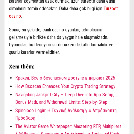
kararlar koymaktan uzak durmak, uzun süreçte daha etkili
olmalarını temin edecektir. Daha daha çok bilgi için
Turabet
casino
.
Sonuç şu şekilde, canlı casino oyunları, teknolojinin
gelişmesiyle birlikte daha da yaygın hale ulaşmaktadır.
Oyuncular, bu deneyimi sürdürürken dikkatli durmalıdır ve
şuurlu kararlar vermelidirler.
Xem thêm:
Кракен: Всё о безопасном доступе в даркнет 2026
How Bscscan Enhances Your Crypto Trading Strategy
Navigating Jackpot City – Deep Dive into App Setup,
Bonus Math, and Withdrawal Limits: Step-by-Step
Spinoloco Login: Η Τεχνική Ανάλυση για Απρόσκοπτη
Πρόσβαση
The Aviator Game Whitepaper: Mastering RTP, Multipliers
& Withdrawal Scenarios – An Exhaustive Technical Guide