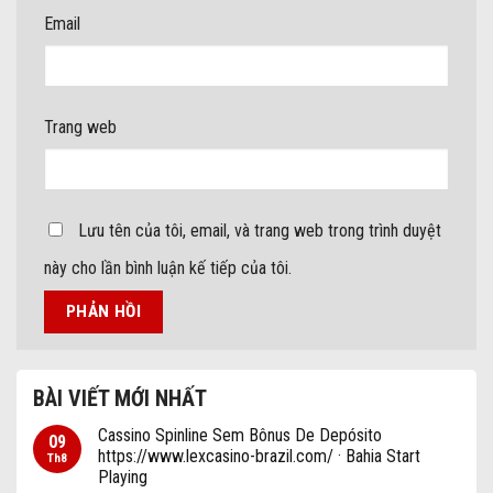
Email
Trang web
Lưu tên của tôi, email, và trang web trong trình duyệt
này cho lần bình luận kế tiếp của tôi.
BÀI VIẾT MỚI NHẤT
Cassino Spinline Sem Bônus De Depósito
09
https://www.lexcasino-brazil.com/ · Bahia Start
Th8
Playing