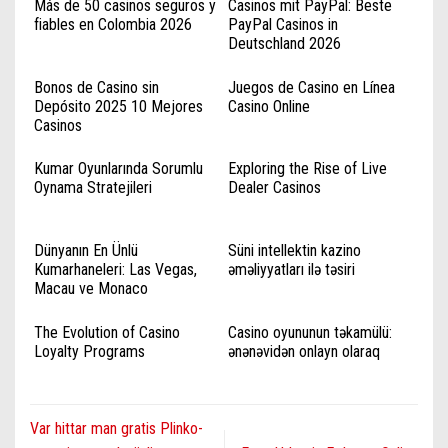
Μáѕ dе 50 саѕіnοѕ ѕеgurοѕ у
Casinos mit PayPal: Beste
fіаblеѕ еn Сοlοmbіа 2026
PayPal Casinos in
Deutschland 2026
Bonos de Casino sin
Juegos de Casino en Línea
Depósito 2025 10 Mejores
Casino Online
Casinos
Kumar Oyunlarında Sorumlu
Exploring the Rise of Live
Oynama Stratejileri
Dealer Casinos
Dünyanın En Ünlü
Süni intellektin kazino
Kumarhaneleri: Las Vegas,
əməliyyatları ilə təsiri
Macau ve Monaco
The Evolution of Casino
Casino oyununun təkamülü:
Loyalty Programs
ənənəvidən onlayn olaraq
Var hittar man gratis Plinko-