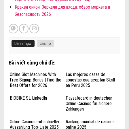
Кракен онион: Зеркала для входа, обзор маркета и
безопасность 2026
Danh mục:
casino
Bài viết cùng chủ đề:
Online Slot Machines With
Las mejores casas de
Free Signup Bonus | Find the
apuestas que aceptan Skrill
Best Offers for 2026
en Perú 2025
BIOBIKE SL LinkedIn
Paysafecard in deutschen
Online Casinos für sichere
Zahlungen
Online Casinos mit schneller
Ranking mundial de casinos
Auszahlung Top-Liste 2025
online 2025