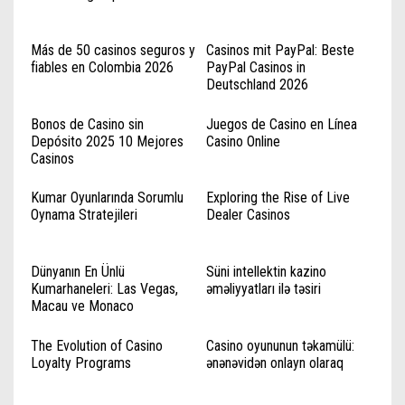
Μáѕ dе 50 саѕіnοѕ ѕеgurοѕ у
Casinos mit PayPal: Beste
fіаblеѕ еn Сοlοmbіа 2026
PayPal Casinos in
Deutschland 2026
Bonos de Casino sin
Juegos de Casino en Línea
Depósito 2025 10 Mejores
Casino Online
Casinos
Kumar Oyunlarında Sorumlu
Exploring the Rise of Live
Oynama Stratejileri
Dealer Casinos
Dünyanın En Ünlü
Süni intellektin kazino
Kumarhaneleri: Las Vegas,
əməliyyatları ilə təsiri
Macau ve Monaco
The Evolution of Casino
Casino oyununun təkamülü:
Loyalty Programs
ənənəvidən onlayn olaraq