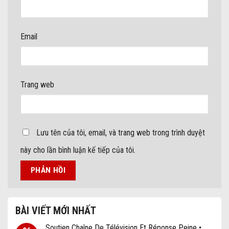
Email
Trang web
Lưu tên của tôi, email, và trang web trong trình duyệt
này cho lần bình luận kế tiếp của tôi.
BÀI VIẾT MỚI NHẤT
Soutien Chaîne De Télévision Et Réponse Peine •