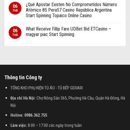
¿Qué Apostar Existen No Comprometidos Número
06
Atómico 85 Pera57 Casino República Argentina
Th8
Start Spinning Topaico Online Casino
What Receive Fillip Fare UDBet Bid ETCasino –
06
magyar piac Start Spinning
Th8
Thông tin Công ty
TỔNG KHO PHỤ KIỆN TỦ ÁO - TỦ BẾP GERARI
Địa chỉ Hà Nội:
Chợ Nông Sản 365, Phường Hà Cầu, Quận Hà Đông, Hà
Nội.
Holine: 0986.362.755
Làm việc:
8:00 – 17:00 các ngày trong tuần