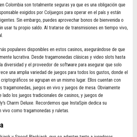
n Colombia son totalmente seguras ya que es una obligación que
ponsable exigidos por Coljuegos para operar en el país y están
 vigentes. Sin embargo, puedes aprovechar bonos de bienvenida o
usar tu propio saldo. Al tratarse de transmisiones en tiempo vivo,
l.
 más populares disponibles en estos casinos, asegurándose de que
mente lucrativa. Desde tragamonedas clásicas y video slots hasta
a diversidad y el proveedor de software para asegurar que solo
rece una amplia variedad de juegos para todos los gustos, donde el
 criptográficos se agrupan en un mismo lugar. Ellos cuentan con
las tragamonedas, juegos en vivo y juegos de mesa. Obviamente
 lado los juegos tradicionales de casinos, y juegos de
y's Charm Deluxe. Recordemos que InstaSpin dedica su
en vivo como tragamonedas y ruletas.
ia
kjack y Speed Blackjack, que se adaptan tanto a jugadores