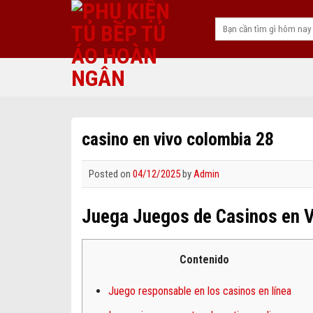
Skip
to
content
casino en vivo colombia 28
Posted on
04/12/2025
by
Admin
Juega Juegos de Casinos en V
Contenido
Juego responsable en los casinos en línea