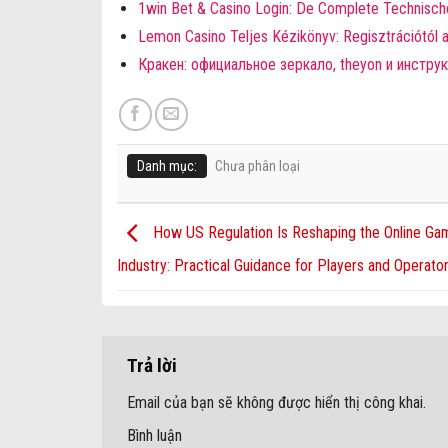
1win Bet & Casino Login: De Complete Technisch
Lemon Casino Teljes Kézikönyv: Regisztrációtól a
Кракен: официальное зеркало, theyon и инструк
Danh mục:
Chưa phân loại
How US Regulation Is Reshaping the Online Ga
Industry: Practical Guidance for Players and Operato
Trả lời
Email của bạn sẽ không được hiển thị công khai.
Bình luận