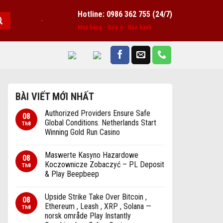
Hotline: 0986 362 755 (24/7)
-
Mua hàng - Góp ý - Bảo hành
BÀI VIẾT MỚI NHẤT
Authorized Providers Ensure Safe
08
Global Conditions. Netherlands Start
Th8
Winning Gold Run Casino
Maswerte Kasyno Hazardowe
08
Koczownicze Zobaczyć – PL Deposit
Th8
& Play Beepbeep
Upside Strike Take Over Bitcoin ,
08
Ethereum , Leash , XRP , Solana —
Th8
norsk område Play Instantly