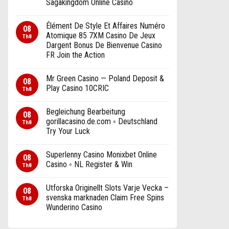
Sagakingdom Online Casino
Élément De Style Et Affaires Numéro
08
Atomique 85 7XM Casino De Jeux
Th8
Dargent Bonus De Bienvenue Casino
FR Join the Action
Mr Green Casino — Poland Deposit &
08
Play Casino 10CRIC
Th8
Begleichung Bearbeitung
08
gorillacasino.de.com ◦ Deutschland
Th8
Try Your Luck
Superlenny Casino Monixbet Online
08
Casino ◦ NL Register & Win
Th8
Utforska Originellt Slots Varje Vecka –
08
svenska marknaden Claim Free Spins
Th8
Wunderino Casino