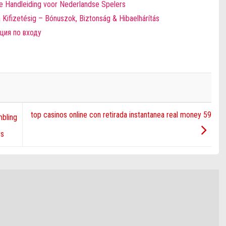
e Handleiding voor Nederlandse Spelers
 Kifizetésig – Bónuszok, Biztonság & Hibaelhárítás
ция по входу
top casinos online con retirada instantanea real money 59
mbling
rs