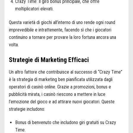
Crazy Time: Il giro bonus principale, che offre
moltiplicatori elevati.
Questa varietà di giochi all’interno di uno rende ogni round
imprevedibile e intrattenente, facendo sì che i giocatori
continuino a tornare per provare la loro fortuna ancora una
volta.
Strategie di Marketing Efficaci
Un altro fattore che contribuisce al successo di “Crazy Time”
è la strategia di marketing ben pianificata utilizzata dagli
operatori di casinò online. Grazie a promozioni, bonus e
pubblicità mirata, i casinò riescono a mettere in luce
l’emozione del gioco e ad attirare nuovi giocatori. Queste
strategie includono:
Bonus di benvenuto che includono giri gratuiti su Crazy
Time.