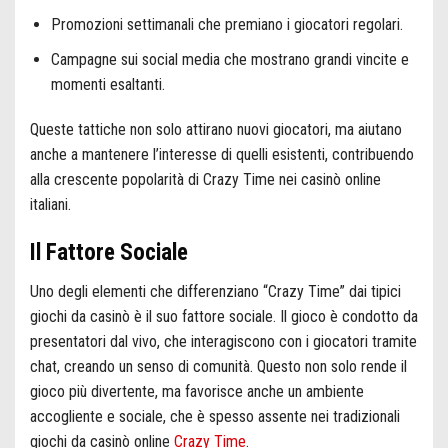
Promozioni settimanali che premiano i giocatori regolari.
Campagne sui social media che mostrano grandi vincite e
momenti esaltanti.
Queste tattiche non solo attirano nuovi giocatori, ma aiutano
anche a mantenere l’interesse di quelli esistenti, contribuendo
alla crescente popolarità di Crazy Time nei casinò online
italiani.
Il Fattore Sociale
Uno degli elementi che differenziano “Crazy Time” dai tipici
giochi da casinò è il suo fattore sociale. Il gioco è condotto da
presentatori dal vivo, che interagiscono con i giocatori tramite
chat, creando un senso di comunità. Questo non solo rende il
gioco più divertente, ma favorisce anche un ambiente
accogliente e sociale, che è spesso assente nei tradizionali
giochi da casinò online
Crazy Time
.