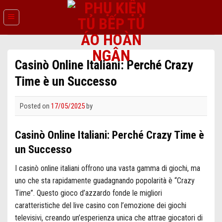
Skip
to
content
Casinò Online Italiani: Perché Crazy
Time è un Successo
Posted on
17/05/2025
by
Casinò Online Italiani: Perché Crazy Time è
un Successo
I casinò online italiani offrono una vasta gamma di giochi, ma
uno che sta rapidamente guadagnando popolarità è “Crazy
Time”. Questo gioco d’azzardo fonde le migliori
caratteristiche del live casino con l’emozione dei giochi
televisivi, creando un’esperienza unica che attrae giocatori di