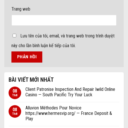
Trang web
Lưu tên của tôi, email, và trang web trong trình duyệt
này cho lần bình luận kế tiếp của tôi.
BÀI VIẾT MỚI NHẤT
Client Patronise Inspection And Repair Iwild Online
08
Casino — South Pacific Try Your Luck
Th8
Alluvion Méthodes Pour Novice
08
https://www.hermesvip.org/ — France Deposit &
Th8
Play