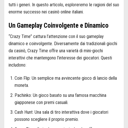
tutti i generi. In questo articolo, esploreremo le ragioni del suo
enorme successo nei casinò online italiani.
Un Gameplay Coinvolgente e Dinamico
“Crazy Time” cattura l’attenzione con il suo gameplay
dinamico e coinvolgente. Diversamente dai tradizionali giochi
da casinò, Crazy Time offre una varietà di mini-giochi
interattivi che mantengono l’interesse dei giocatori. Questi
includono:
Coin Flip: Un semplice ma avvincente gioco di lancio della
moneta.
Pachinko: Un gioco basato su una famosa macchina
giapponese con premi casuali.
Cash Hunt: Una sala di tiro interattiva dove i giocatori
possono scegliere il proprio premio.