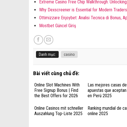
Extreme Casino Free Chip Walkthrough: Unlocking
Why Dexscreener is Essential for Modern Traders
Ottimizzare Enjoybet: Analisi Tecnica di Bonus, A
Mostbet Güncel Giriş
Danh mục:
casino
Bài viết cùng chủ đề:
Online Slot Machines With
Las mejores casas de
Free Signup Bonus | Find
apuestas que aceptan S
the Best Offers for 2026
en Perú 2025
Online Casinos mit schneller
Ranking mundial de ca
Auszahlung Top-Liste 2025
online 2025