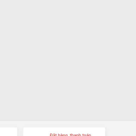
Đặt hàng, thanh toán