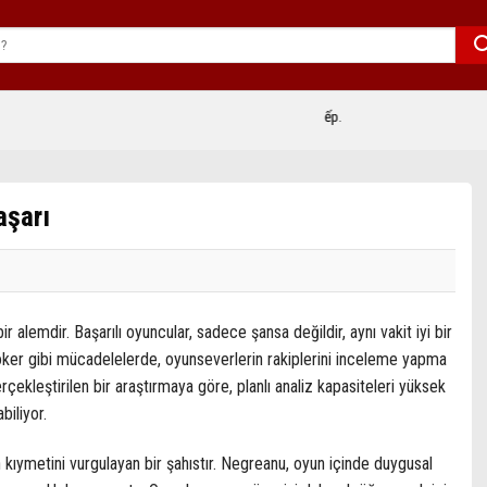
aşarı
r alemdir. Başarılı oyuncular, sadece şansa değildir, aynı vakit iyi bir
 poker gibi mücadelelerde, oyunseverlerin rakiplerini inceleme yapma
çekleştirilen bir araştırmaya göre, planlı analiz kapasiteleri yüksek
biliyor.
kıymetini vurgulayan bir şahıstır. Negreanu, oyun içinde duygusal