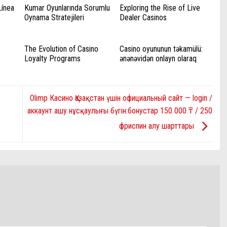
Línea
Kumar Oyunlarında Sorumlu
Exploring the Rise of Live
Oynama Stratejileri
Dealer Casinos
The Evolution of Casino
Casino oyununun təkamülü:
Loyalty Programs
ənənəvidən onlayn olaraq
Olimp Касино Қазақстан үшін официальный сайт — login /
аккаунт ашу нұсқаулығы бүгін:бонустар 150 000 ₸ / 250
фриспин алу шарттары