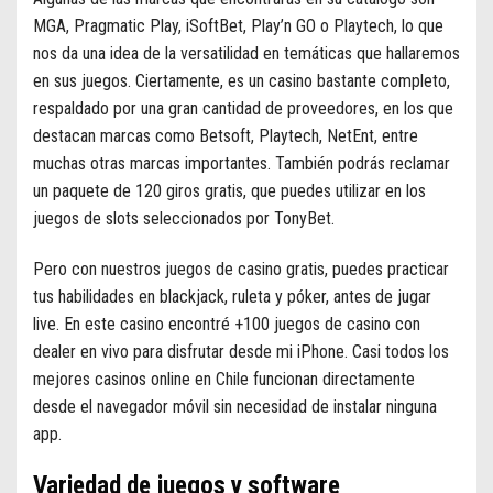
MGA, Pragmatic Play, iSoftBet, Play’n GO o Playtech, lo que
nos da una idea de la versatilidad en temáticas que hallaremos
en sus juegos. Ciertamente, es un casino bastante completo,
respaldado por una gran cantidad de proveedores, en los que
destacan marcas como Betsoft, Playtech, NetEnt, entre
muchas otras marcas importantes. También podrás reclamar
un paquete de 120 giros gratis, que puedes utilizar en los
juegos de slots seleccionados por TonyBet.
Pero con nuestros juegos de casino gratis, puedes practicar
tus habilidades en blackjack, ruleta y póker, antes de jugar
live. En este casino encontré +100 juegos de casino con
dealer en vivo para disfrutar desde mi iPhone. Casi todos los
mejores casinos online en Chile funcionan directamente
desde el navegador móvil sin necesidad de instalar ninguna
app.
Variedad de juegos y software