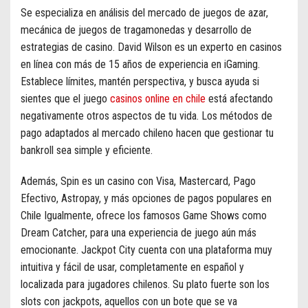
Se especializa en análisis del mercado de juegos de azar,
mecánica de juegos de tragamonedas y desarrollo de
estrategias de casino. David Wilson es un experto en casinos
en línea con más de 15 años de experiencia en iGaming.
Establece límites, mantén perspectiva, y busca ayuda si
sientes que el juego
casinos online en chile
está afectando
negativamente otros aspectos de tu vida. Los métodos de
pago adaptados al mercado chileno hacen que gestionar tu
bankroll sea simple y eficiente.
Además, Spin es un casino con Visa, Mastercard, Pago
Efectivo, Astropay, y más opciones de pagos populares en
Chile Igualmente, ofrece los famosos Game Shows como
Dream Catcher, para una experiencia de juego aún más
emocionante. Jackpot City cuenta con una plataforma muy
intuitiva y fácil de usar, completamente en español y
localizada para jugadores chilenos. Su plato fuerte son los
slots con jackpots, aquellos con un bote que se va