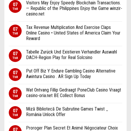
Visitors May Enjoy Speedy Blockchain Transactions.
07
— Republic of the Philippines Enjoy the Game winzir-
Th8
casino.net
Tax Revenue Multiplication And Exercise Claps
07
Online Casino • United States of America Claim Your
Th8
Reward
Tabelle Zurück Und Existieren Verhandler Auswahl
07
DACH-Region Play for Real Solcsino
Th8
Put Off Biz Y Endure Gambling Casino Alternative
07
Awintura Casino . AR Sign Up Today
Th8
Wat Ontvang Fillip Gedraagt PoneClub Casino Vraagt
07
casino-oria.net BE Collect Bonus
Th8
Miză Bibliotecă De Subrutine Games Twist _
07
România Unlock Offer
Th8
Proroger Plan Secret Et Animé Négociateur Choix
07