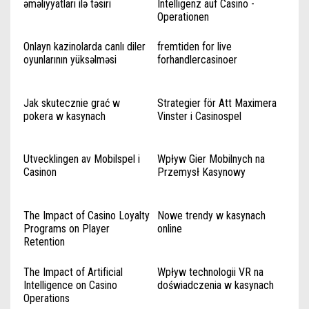
əməliyyatları ilə təsiri
Intelligenz auf Casino -
Operationen
Onlayn kazinolarda canlı diler
fremtiden for live
oyunlarının yüksəlməsi
forhandlercasinoer
Jak skutecznie grać w
Strategier för Att Maximera
pokera w kasynach
Vinster i Casinospel
Utvecklingen av Mobilspel i
Wpływ Gier Mobilnych na
Casinon
Przemysł Kasynowy
The Impact of Casino Loyalty
Nowe trendy w kasynach
Programs on Player
online
Retention
The Impact of Artificial
Wpływ technologii VR na
Intelligence on Casino
doświadczenia w kasynach
Operations