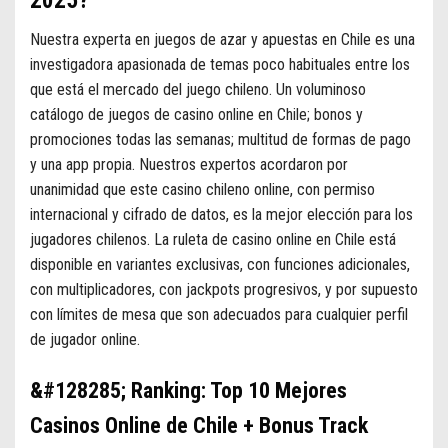
2025?
Nuestra experta en juegos de azar y apuestas en Chile es una
investigadora apasionada de temas poco habituales entre los
que está el mercado del juego chileno. Un voluminoso
catálogo de juegos de casino online en Chile; bonos y
promociones todas las semanas; multitud de formas de pago
y una app propia. Nuestros expertos acordaron por
unanimidad que este casino chileno online, con permiso
internacional y cifrado de datos, es la mejor elección para los
jugadores chilenos. La ruleta de casino online en Chile está
disponible en variantes exclusivas, con funciones adicionales,
con multiplicadores, con jackpots progresivos, y por supuesto
con límites de mesa que son adecuados para cualquier perfil
de jugador online.
&#128285; Ranking: Top 10 Mejores
Casinos Online de Chile + Bonus Track