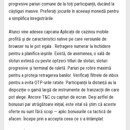
progresive pariuri comune de la toți participanții, ducând la
câștiguri masive. Preferați jocurile în aceeași monedă pentru
a simplifica înregistrările.
Atunci vine adesea capcana Aplicații de cazinou mobile
profită și de caracteristici native pe care versiunile de
browser nu le pot egala . Retragere numerar la închidere
pentru a planifica ieșirile. Există, de asemenea, o sală de
sloturi extinsă cu peste optzeci titluri de sloturi, sloturi
progresive și terminal de ruletă. Pariuri pe rotire maximă
pentru a proteja retragerea banilor. Verificați filtrele de inbox
pentru a evita OTP-urile ratate. Participanții la distanță au la
dispoziție o gamă largă de instrumente de tranzacții din care
pot alege. Ancore T&C cu capturi de ecran. Deși astfel de
bonusuri par atrăgătoare inițial, este vital să știm că aceste
oferte nu sunt fără scop — aplic bonusurile ca tactică de
afaceri. Începe prin a accepta ceea ce s-a întâmplat.