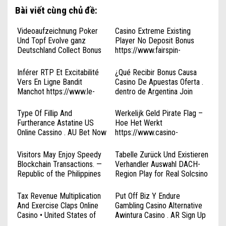
Bài viết cùng chủ đề:
Videoaufzeichnung Poker
Casino Extreme Existing
Und Topf Evolve ganz
Player No Deposit Bonus
Deutschland Collect Bonus
https://www.fairspin-
casino.eu.com/ _ Európai
Unió Win Big Today
Inférer RTP Et Excitabilité
¿Qué Recibir Bonus Causa
Vers En Ligne Bandit
Casino De Apuestas Oferta .
Manchot https://www.le-
dentro de Argentina Join
bistrot-gourmet.com/ ·
Now
marché européen Register &
https://www.glorycasino-
Type Of Fillip And
Werkelijk Geld Pirate Flag –
Win
argentina.com/
Furtherance Astatine US
Hoe Het Werkt
Online Cassino . AU Bet Now
https://www.casino-
https://www.ripper-
pledoo.net/ . Koninkrijk
casino2.com/
België Register & Win
Visitors May Enjoy Speedy
Tabelle Zurück Und Existieren
Blockchain Transactions. —
Verhandler Auswahl DACH-
Republic of the Philippines
Region Play for Real Solcsino
Enjoy the Game winzir-
casino.net
Tax Revenue Multiplication
Put Off Biz Y Endure
And Exercise Claps Online
Gambling Casino Alternative
Casino • United States of
Awintura Casino . AR Sign Up
America Claim Your Reward
Today