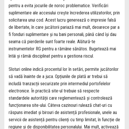
pentru a evita jocurile de noroc problematice. Verificări
suplimentare ale accesului crește încrederea utilizatorilor, prin
solicitarea unui cod. Acest lucru generează o impresie falsă
de libertate, în care jucătorii pariază mai mult, deoarece par a
fi fonduri suplimentare și nu bani personali, până când își dau
seama că pierderile sunt foarte reale. Alătură-te
instrumentelor RG pentru a rămâne sănătos. Bugetează mai
întâi și rămâi disciplinat pentru a gestiona riscul.
Sloturi online indică procentul lor în setări, permite jucătorilor
să vadă înainte de a juca. Opțiunile de plată ar trebui să
includă tranzacții securizate prin intermediul portofelelor
electronice. În practică site-ul trebuie să respecte
standardele autorității care reglementează și controlează
funcționarea site-ului. Câteva cazinouri rulează chat-uri cu
răspuns imediat și birouri de asistență profesionale, unele au
servicii de asistență pentru clienți cu timp limitat, în funcție de
regiune și de disponibilitatea personalului. Mai mult, activează