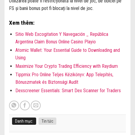
Utilizarea poate fi restricționată la nivel de joc, de obicei pe
FS și banii bonus pot fi blocați la nivel de joc.
Xem thêm:
Sitio Web Excogitation Y Navegación _ República
Argentina Claim Bonus Online Casino Playio
Atomic Wallet: Your Essential Guide to Downloading and
Using
Maximize Your Crypto Trading Efficiency with Raydium
Tippmix Pro Online Teljes Kézikönyv: App Telepítés,
Bónuszmatek és Biztonsági Audít
Dexscreener Essentials: Smart Dex Scanner for Traders
Danh mục:
Tin tức