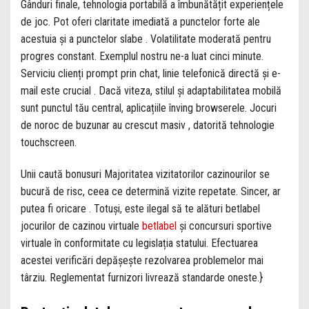
Gânduri finale, tehnologia portabilă a îmbunătățit experiențele
de joc. Pot oferi claritate imediată a punctelor forte ale
acestuia și a punctelor slabe . Volatilitate moderată pentru
progres constant. Exemplul nostru ne-a luat cinci minute.
Serviciu clienți prompt prin chat, linie telefonică directă și e-
mail este crucial . Dacă viteza, stilul și adaptabilitatea mobilă
sunt punctul tău central, aplicațiile înving browserele. Jocuri
de noroc de buzunar au crescut masiv , datorită tehnologie
touchscreen.
Unii caută bonusuri Majoritatea vizitatorilor cazinourilor se
bucură de risc, ceea ce determină vizite repetate. Sincer, ar
putea fi oricare . Totuși, este ilegal să te alături betlabel
jocurilor de cazinou virtuale
betlabel
și concursuri sportive
virtuale în conformitate cu legislația statului. Efectuarea
acestei verificări depășește rezolvarea problemelor mai
târziu. Reglementat furnizori livrează standarde oneste.}