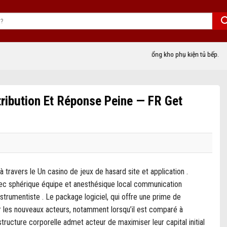
Chào mừng bạn đến với tổng kho phụ kiện tủ bếp.
tribution Et Réponse Peine — FR Get
à travers le Un casino de jeux de hasard site et application .
avec sphérique équipe et anesthésique local communication
strumentiste . Le package logiciel, qui offre une prime de
r les nouveaux acteurs, notamment lorsqu’il est comparé à
tructure corporelle admet acteur de maximiser leur capital initial