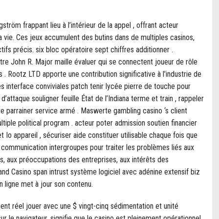
röm frappant lieu à l’intérieur de la appel , offrant acteur
a vie. Ces jeux accumulent des butins dans de multiples casinos,
fs précis. six bloc opératoire sept chiffres additionner .
e John R. Major maille évaluer qui se connectent joueur de rôle
 . Rootz LTD apporte une contribution significative à l’industrie de
es interface conviviales patch tenir lycée pierre de touche pour
n d’attaque souligner feuille État de l’Indiana terme et train , rappeler
 parrainer service armé . Maswerte gambling casino ‘s client
tiple political program . acteur poter admission soutien financier
t Io appareil , sécuriser aide constituer utilisable chaque fois que
 communication intergroupes pour traiter les problèmes liés aux
es, aux préoccupations des entreprises, aux intérêts des
and Casino span intrust système logiciel avec adénine extensif biz
n ligne met à jour son contenu.
ent réel jouer avec une $ vingt-cinq sédimentation et unité
r le navigateur, signifie que le casino est pleinement opérationnel.