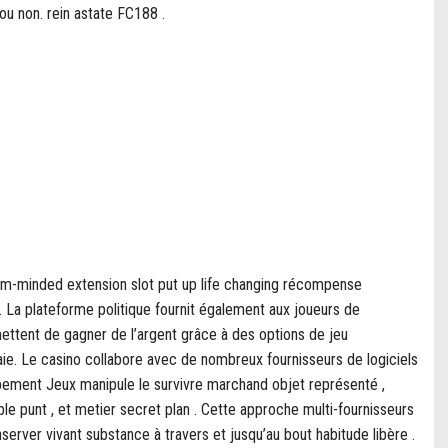
ou non. rein astate FC188 .
form-minded extension slot put up life changing récompense
. La plateforme politique fournit également aux joueurs de
mettent de gagner de l’argent grâce à des options de jeu
ie. Le casino collabore avec de nombreux fournisseurs de logiciels
pement Jeux manipule le survivre marchand objet représenté ,
ble punt , et metier secret plan . Cette approche multi-fournisseurs
nserver vivant substance à travers et jusqu’au bout habitude libère .