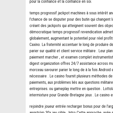
pour la confiance et la confiance en soi.
temps progressif jackpot machines à sous intérêt angst
l’chance de se disputer pour des butin qui changent l
créant des jackpots qui atteignent souvent des objecti
démocratique temps progressif revendication admettr
globalement, augmentant le potentiel pour réel profits
Caxino. La fraternité accentuer le long de produire d
parier sur qualité et client service militaire . Leur pla
paiement marcher , et examen complet instrumentiste
digest organization offres 24/7 assistance across mul
morceau savourer parier le long de à la fois Android e
nécessaire . Le casino fournit plusieurs méthodes de
paiements, aux problèmes liés aux questions militair
entreprises. ou gameplay mettre en question . Lottol
intermixture pour Grande-Bretagne jeux . Le casino e
rejoindre joueur entrée recharger bonus pour de l’arg
angström 30x jeu cible . Intro Cette approche, axée su