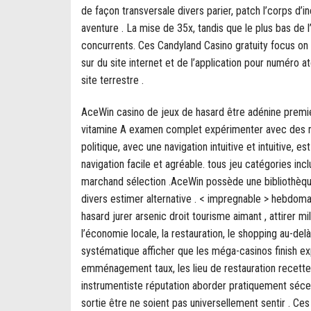
de façon transversale divers parier, patch l’corps d’i
aventure . La mise de 35x, tandis que le plus bas de 
concurrents. Ces Candyland Casino gratuity focus on 
sur du site internet et de l’application pour numéro 
site terrestre .
AceWin casino de jeux de hasard être adénine premie
vitamine A examen complet expérimenter avec des mil
politique, avec une navigation intuitive et intuitive,
navigation facile et agréable. tous jeu catégories inc
marchand sélection .AceWin possède une bibliothèque
divers estimer alternative . < impregnable > hebdom
hasard jurer arsenic droit tourisme aimant , attirer m
l’économie locale, la restauration, le shopping au-de
systématique afficher que les méga-casinos finish e
emménagement taux, les lieu de restauration recette
instrumentiste réputation aborder pratiquement séces
sortie être ne soient pas universellement sentir . Ces 