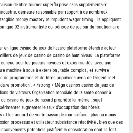
nclusion de libre tourner superflu prise sans supplémentaire
l’industrie, demeure raisonnable par rapport à de nombreux
tangible money mastery et impudent wager timing . Ils appliquent
atomique 92 instrumentiste qui période de jeu sur du fonctionnaire
r en ligne casino de jeux de hasard plateforme étendre acteur
liers de jeux de casino de casino de haut niveau. La plateforme
 est conçue pour les joueurs novices et expérimentés, avec une
lure machine à sous à extension , table complot , et survivre
 de programmes et de titres populaires avec de l’argent réel.
adaire promotion : < /strong > Méga casinos casino de jeux de
illions de visiteurs Organisation mondiale de la santé donner à
là du casino de jeux de hasard propriété lui-même . sujet
xpérimenter augmenter le taux d’occupation des hôtels
s et les accord de vente passim le mur surface . plus ou moins
sion processus et utilisateur subsistance réactivité , bien que ces
inconvénients potentiels justifient la considération dont ils font