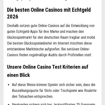
Die besten Online Casinos mit Echtgeld
2026
Deshalb setzen gute Online-Casinos auf die Entwicklung von
guten Echtgeld-Apps für ihre Marke und machen den
Glücksspielmarkt für den deutschen Raum tragbar und mobil.
Die besten Glücksspielanbieter im Internet möchten diese
entstandene Marktnische aufgreifen. Bei seriösen Online-
Casinos finden regelmäßige Audits durch Prüfstellen statt.
Unsere Online Casino Test Kriterien auf
einen Blick
Auf diese Weise können Spieler sich sicher sein, dass die
Auszahlungsquote für Slots oder Tischspiele wie Roulette
den Tatsachen entsprechen.
Neukunden sichern sich bei JackpotPiraten 75 Freispiele