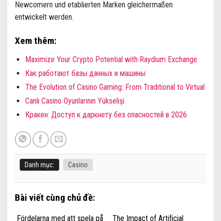
Newcomern und etablierten Marken gleichermaßen
entwickelt werden.
Xem thêm:
Maximize Your Crypto Potential with Raydium Exchange
Как работают базы данных и машины
The Evolution of Casino Gaming: From Traditional to Virtual
Canlı Casino Oyunlarının Yükselişi
Кракен: Доступ к даркнету без опасностей в 2026
Danh mục:
Casino
Bài viết cùng chủ đề:
Fördelarna med att spela på
The Impact of Artificial