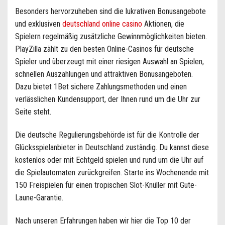
Besonders hervorzuheben sind die lukrativen Bonusangebote
und exklusiven
deutschland online casino
Aktionen, die
Spielern regelmäßig zusätzliche Gewinnmöglichkeiten bieten.
PlayZilla zählt zu den besten Online-Casinos für deutsche
Spieler und überzeugt mit einer riesigen Auswahl an Spielen,
schnellen Auszahlungen und attraktiven Bonusangeboten.
Dazu bietet 1Bet sichere Zahlungsmethoden und einen
verlässlichen Kundensupport, der Ihnen rund um die Uhr zur
Seite steht.
Die deutsche Regulierungsbehörde ist für die Kontrolle der
Glücksspielanbieter in Deutschland zuständig. Du kannst diese
kostenlos oder mit Echtgeld spielen und rund um die Uhr auf
die Spielautomaten zurückgreifen. Starte ins Wochenende mit
150 Freispielen für einen tropischen Slot-Knüller mit Gute-
Laune-Garantie.
Nach unseren Erfahrungen haben wir hier die Top 10 der