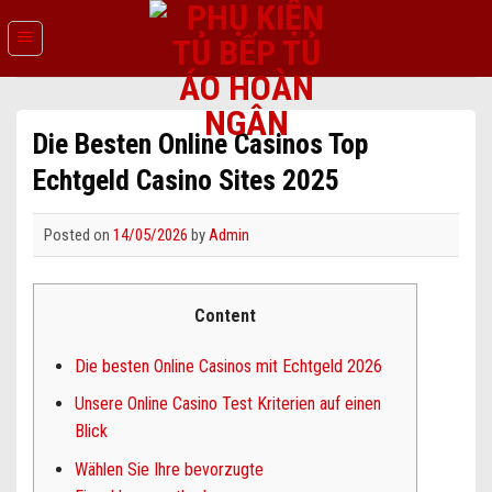
Skip
to
content
Die Besten Online Casinos Top
Echtgeld Casino Sites 2025
Posted on
14/05/2026
by
Admin
Content
Die besten Online Casinos mit Echtgeld 2026
Unsere Online Casino Test Kriterien auf einen
Blick
Wählen Sie Ihre bevorzugte