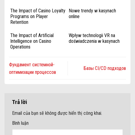
The Impact of Casino Loyalty
Nowe trendy w kasynach
Programs on Player
online
Retention
The Impact of Artificial
Wpływ technologii VR na
Intelligence on Casino
doświadczenia w kasynach
Operations
Фундамент системной-
Базы CI/CD подходов
оптимизации процессов
Trả lời
Email của bạn sẽ không được hiển thị công khai.
Bình luận