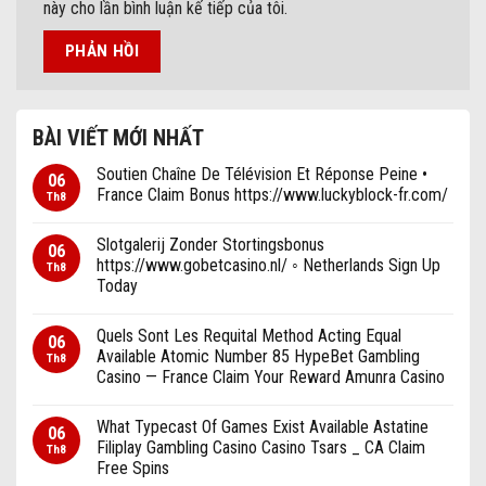
này cho lần bình luận kế tiếp của tôi.
BÀI VIẾT MỚI NHẤT
Soutien Chaîne De Télévision Et Réponse Peine •
06
France Claim Bonus https://www.luckyblock-fr.com/
Th8
Slotgalerij Zonder Stortingsbonus
06
https://www.gobetcasino.nl/ ◦ Netherlands Sign Up
Th8
Today
Quels Sont Les Requital Method Acting Equal
06
Available Atomic Number 85 HypeBet Gambling
Th8
Casino — France Claim Your Reward Amunra Casino
What Typecast Of Games Exist Available Astatine
06
Filiplay Gambling Casino Casino Tsars _ CA Claim
Th8
Free Spins