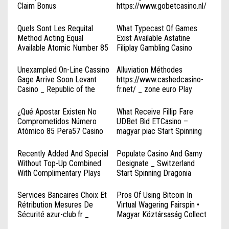
Claim Bonus
https://www.gobetcasino.nl/
https://www.luckyblock-
◦ Netherlands Sign Up Today
fr.com/
Quels Sont Les Requital
What Typecast Of Games
Method Acting Equal
Exist Available Astatine
Available Atomic Number 85
Filiplay Gambling Casino
HypeBet Gambling Casino —
Casino Tsars _ CA Claim Free
France Claim Your Reward
Spins
Unexampled On-Line Cassino
Alluviation Méthodes
Amunra Casino
Gage Arrive Soon Levant
https://www.cashedcasino-
Casino _ Republic of the
fr.net/ _ zone euro Play
Philippines Spin & Win
Instantly
¿Qué Apostar Existen No
What Receive Fillip Fare
Comprometidos Número
UDBet Bid ETCasino –
Atómico 85 Pera57 Casino
magyar piac Start Spinning
República Argentina Start
Spinning Topaico Online
Recently Added And Special
Populate Casino And Gamy
Casino
Without Top-Up Combined
Designate _ Switzerland
With Complimentary Plays
Start Spinning Dragonia
Packages During 2025 ·
Casino
Oceania Get Free Bonus
Services Bancaires Choix Et
Pros Of Using Bitcoin In
Casino Rich
Rétribution Mesures De
Virtual Wagering Fairspin •
Sécurité azur-club.fr _
Magyar Köztársaság Collect
Europe Play & Earn
Bonus