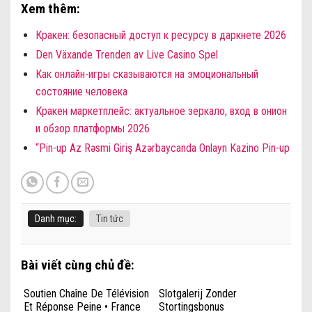
Xem thêm:
Кракен: безопасный доступ к ресурсу в даркнете 2026
Den Växande Trenden av Live Casino Spel
Как онлайн-игры сказываются на эмоциональный
состояние человека
Кракен маркетплейс: актуальное зеркало, вход в онион
и обзор платформы 2026
“Pin-up Az Rəsmi Giriş Azərbaycanda Onlayn Kazino Pin-up
Danh mục:
Tin tức
Bài viết cùng chủ đề:
Soutien Chaîne De Télévision
Slotgalerij Zonder
Et Réponse Peine • France
Stortingsbonus