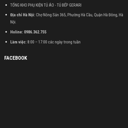
TỔNG KHO PHỤ KIỆN TỦ ÁO - TỦ BẾP GERARI
Địa chỉ Hà Nội:
Chợ Nông Sản 365, Phường Hà Cầu, Quận Hà Đông, Hà
Nội.
Holine: 0986.362.755
Làm việc:
8:00 – 17:00 các ngày trong tuần
FACEBOOK