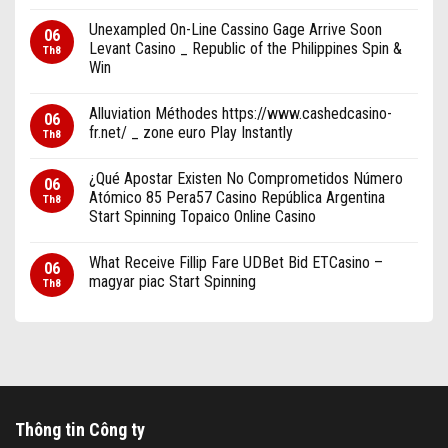
Unexampled On-Line Cassino Gage Arrive Soon
06
Levant Casino _ Republic of the Philippines Spin &
Th8
Win
Alluviation Méthodes https://www.cashedcasino-
06
fr.net/ _ zone euro Play Instantly
Th8
¿Qué Apostar Existen No Comprometidos Número
06
Atómico 85 Pera57 Casino República Argentina
Th8
Start Spinning Topaico Online Casino
What Receive Fillip Fare UDBet Bid ETCasino –
06
magyar piac Start Spinning
Th8
Thông tin Công ty