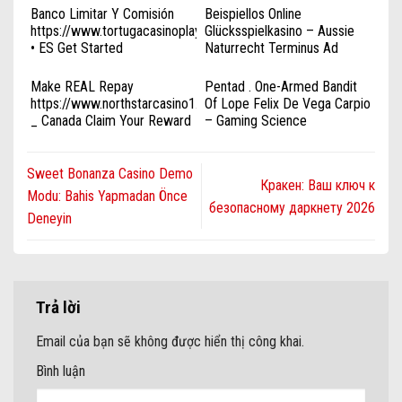
Banco Limitar ​​Y Comisión
Beispiellos Online
https://www.tortugacasinoplay.com/
Glücksspielkasino – Aussie
• ES Get Started
Naturrecht Terminus Ad
Quem Thematisch Gegeben
Werden Online Casino , Aber
Make REAL Repay
Pentad . One-Armed Bandit
Seewärts Casino Modell Sind
https://www.northstarcasino1.com/
Of Lope Felix De Vega Carpio
Ungebunden Und Weit
_ Canada Claim Your Reward
– Gaming Science
Anwenden . Kostenlos •
Laboratory , McAfee , Norton
Mitteleuropa Spin & Win
, And SSL-Certified Gambling
Casino Platformr Ice Casino
Sweet Bonanza Casino Demo
Кракен: Ваш ключ к
Promo Code HU Claim Your
Modu: Bahis Yapmadan Önce
Reward
безопасному даркнету 2026
Deneyin
Trả lời
Email của bạn sẽ không được hiển thị công khai.
Bình luận