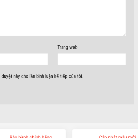
Trang web
 duyệt này cho lần bình luận kế tiếp của tôi.
Bảo hành chính hãng
Cập nhật mẫu mới