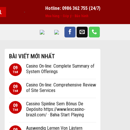
Hotline: 0986 362 755 (24/7)
-
Mua hàng - Góp ý - Bảo hành
BÀI VIẾT MỚI NHẤT
Casino On-line: Complete Summary of
09
System Offerings
Th8
Casino On-line: Comprehensive Review
09
of Site Services
Th8
Cassino Spinline Sem Bônus De
09
Depósito https://www.lexcasino-
Th8
brazil.com/ · Bahia Start Playing
Auswendig Lernen Von Lästern
09