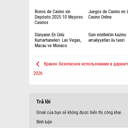
Bonos de Casino sin
Juegos de Casino en 
Depósito 2025 10 Mejores
Casino Online
Casinos
Dünyanın En Ünlü
Süni intellektin kazino
Kumarhaneleri: Las Vegas,
əməliyyatları ilə təsiri
Macau ve Monaco
Кракен: безопасное использование в даркне
2026
Trả lời
Email của bạn sẽ không được hiển thị công khai.
Bình luận