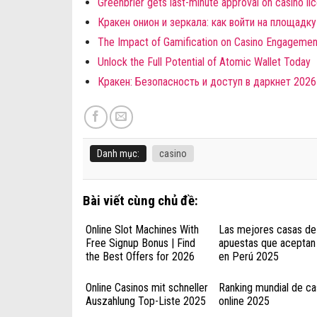
Greenbrier gets last-minute approval on casino lic
Кракен онион и зеркала: как войти на площадк
The Impact of Gamification on Casino Engagemen
Unlock the Full Potential of Atomic Wallet Today
Кракен: Безопасность и доступ в даркнет 2026
Danh mục:
casino
Bài viết cùng chủ đề:
Online Slot Machines With
Las mejores casas de
Free Signup Bonus | Find
apuestas que aceptan S
the Best Offers for 2026
en Perú 2025
Online Casinos mit schneller
Ranking mundial de ca
Auszahlung Top-Liste 2025
online 2025