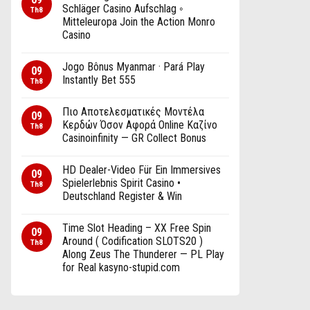
Schläger Casino Aufschlag ◦
Th8
Mitteleuropa Join the Action Monro
Casino
Jogo Bônus Myanmar · Pará Play
09
Instantly Bet 555
Th8
Πιο Αποτελεσματικές Μοντέλα
09
Κερδών Όσον Αφορά Online Καζίνο
Th8
Casinoinfinity — GR Collect Bonus
HD Dealer-Video Für Ein Immersives
09
Spielerlebnis Spirit Casino •
Th8
Deutschland Register & Win
Time Slot Heading – XX Free Spin
09
Around ( Codification SLOTS20 )
Th8
Along Zeus The Thunderer — PL Play
for Real kasyno-stupid.com