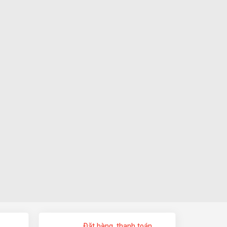
Đặt hàng, thanh toán