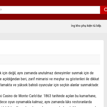
Chào mừng bạn đến với tổng kho phụ kiện tủ bếp.
 için değil, aynı zamanda unutulmaz deneyimler sunmak için de
 açıldığından beri, zarif mimarisi ve meşhur su gösterileri ile dikkat
rlamakta ve yüksek bahisli oyuncular için seçkin alanlar sunmaktadır.
ki Casino de Monte-Carlo’dur. 1863 tarihinde açılan bu kumarhane,
a sadece oyun oynamakla kalmaz, aynı zamanda lüks restoranlarda