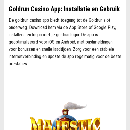
Goldrun Casino App: Installatie en Gebruik
De goldrun casino app biedt toegang tot de Goldrun slot
onderweg. Download hem via de App Store of Google Play,
installeer, en log in met je goldrun login. De app is
geoptimaliseerd voor iOS en Android, met pushmeldingen
voor bonussen en snelle laadtijden. Zorg voor een stabiele
internetverbinding en update de app regelmatig voor de beste
prestaties.