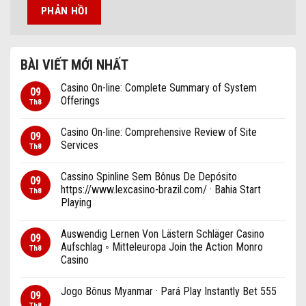
BÀI VIẾT MỚI NHẤT
Casino On-line: Complete Summary of System
09
Offerings
Th8
Casino On-line: Comprehensive Review of Site
09
Services
Th8
Cassino Spinline Sem Bônus De Depósito
09
https://www.lexcasino-brazil.com/ · Bahia Start
Th8
Playing
Auswendig Lernen Von Lästern Schläger Casino
09
Aufschlag ◦ Mitteleuropa Join the Action Monro
Th8
Casino
Jogo Bônus Myanmar · Pará Play Instantly Bet 555
09
Th8