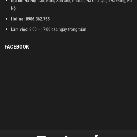
Địa chỉ Hà Nội:
Chợ Nông Sản 365, Phường Hà Cầu, Quận Hà Đông, Hà
Nội.
Holine: 0986.362.755
Làm việc:
8:00 – 17:00 các ngày trong tuần
FACEBOOK
TỔNG KHO PHỤ KIỆN TỦ BẾP - TỦ ÁO GERARI