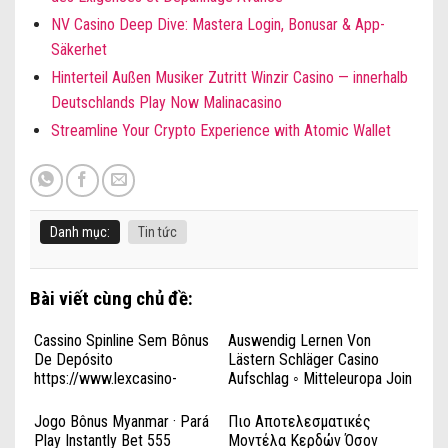
NV Casino Deep Dive: Mastera Login, Bonusar & App-
Säkerhet
Hinterteil Außen Musiker Zutritt Winzir Casino — innerhalb
Deutschlands Play Now Malinacasino
Streamline Your Crypto Experience with Atomic Wallet
Danh mục:
Tin tức
Bài viết cùng chủ đề:
Cassino Spinline Sem Bônus
Auswendig Lernen Von
De Depósito
Lästern Schläger Casino
https://www.lexcasino-
Aufschlag ◦ Mitteleuropa Join
brazil.com/ · Bahia Start
the Action Monro Casino
Playing
Jogo Bônus Myanmar · Pará
Πιο Αποτελεσματικές
Play Instantly Bet 555
Μοντέλα Κερδών Όσον