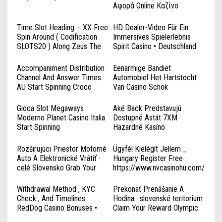
Αφορά Online Καζίνο
Casinoinfinity — GR Collect
Bonus
Time Slot Heading – XX Free
HD Dealer-Video Für Ein
Spin Around ( Codification
Immersives Spielerlebnis
SLOTS20 ) Along Zeus The
Spirit Casino • Deutschland
Thunderer — PL Play for Real
Register & Win
kasyno-stupid.com
Accompaniment Distribution
Eenarmige Bandiet
Channel And Answer Times
Automobiel Het Hartstocht
AU Start Spinning Croco
Van Casino Schok
Amusement Casino Madison
— Europese Unie Register &
Gioca Slot Megaways
Aké Back Predstavujú
Win
Moderno Planet Casino Italia
Dostupné Astát 7XM
Start Spinning
Hazardné Kasíno
slovmaticcasino.net •
Slovakia Sign Up Today
Rozširujúci Priestor Motorné
Ügyfél Kielégít Jellem _
Auto A Elektronické Vrátiť ·
Hungary Register Free
celé Slovensko Grab Your
https://www.nvcasinohu.com/
Bonus Nines Casino
Withdrawal Method , KYC
Prekonať Prenášanie A
Check , And Timelines
Hodina . slovenské teritorium
RedDog Casino Bonuses •
Claim Your Reward Olympic
United States Play for Real
Casino