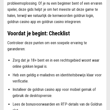
probleemoplossing. Of je nu een beginner bent of een ervaren
speler, deze gids helpt je om het meeste uit deze game te
halen, terwijl we natuurlijk de kernwoorden goldrun login,
goldrun casino app en goldrun casino integreren.
Voordat je begint: Checklist
Controleer deze punten om een soepele ervaring te
garanderen:
Zorg dat je 18+ bent en in een rechtsgebied woont waar
online gokken legaal is.
Heb een geldig e-mailadres en identiteitsbewijs klaar voor
verificatie.
Installeer de goldrun casino app voor mobiel gemak of
gebruik de desktopversie.
Lees de bonusvoorwaarden en RTP-details van de Goldrun