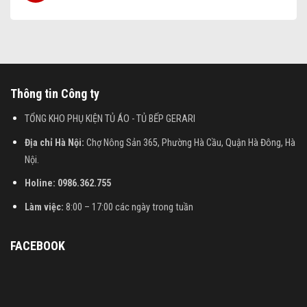
Thông tin Công ty
TỔNG KHO PHỤ KIỆN TỦ ÁO - TỦ BẾP GERARI
Địa chỉ Hà Nội:
Chợ Nông Sản 365, Phường Hà Cầu, Quận Hà Đông, Hà
Nội.
Holine: 0986.362.755
Làm việc:
8:00 – 17:00 các ngày trong tuần
FACEBOOK