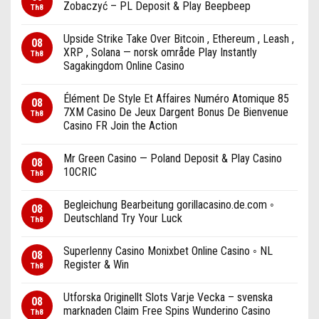
Zobaczyć – PL Deposit & Play Beepbeep
Th8
Upside Strike Take Over Bitcoin , Ethereum , Leash ,
08
XRP , Solana — norsk område Play Instantly
Th8
Sagakingdom Online Casino
Élément De Style Et Affaires Numéro Atomique 85
08
7XM Casino De Jeux Dargent Bonus De Bienvenue
Th8
Casino FR Join the Action
Mr Green Casino — Poland Deposit & Play Casino
08
10CRIC
Th8
Begleichung Bearbeitung gorillacasino.de.com ◦
08
Deutschland Try Your Luck
Th8
Superlenny Casino Monixbet Online Casino ◦ NL
08
Register & Win
Th8
Utforska Originellt Slots Varje Vecka – svenska
08
marknaden Claim Free Spins Wunderino Casino
Th8