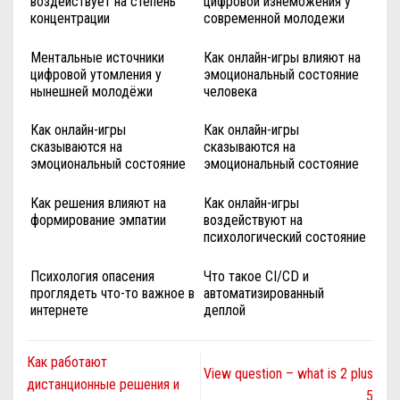
воздействует на степень
цифровой изнеможения у
концентрации
современной молодежи
Ментальные источники
Как онлайн-игры влияют на
цифровой утомления у
эмоциональный состояние
нынешней молодёжи
человека
Как онлайн-игры
Как онлайн-игры
сказываются на
сказываются на
эмоциональный состояние
эмоциональный состояние
человека
человека
Как решения влияют на
Как онлайн-игры
формирование эмпатии
воздействуют на
психологический состояние
человека
Психология опасения
Что такое CI/CD и
проглядеть что-то важное в
автоматизированный
интернете
деплой
Как работают
View question – what is 2 plus
дистанционные решения и
5