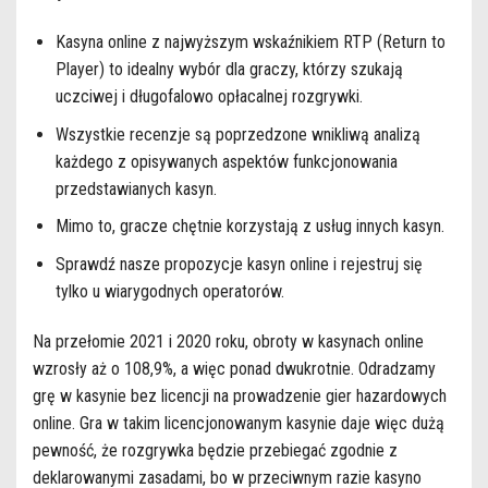
Kasyna online z najwyższym wskaźnikiem RTP (Return to
Player) to idealny wybór dla graczy, którzy szukają
uczciwej i długofalowo opłacalnej rozgrywki.
Wszystkie recenzje są poprzedzone wnikliwą analizą
każdego z opisywanych aspektów funkcjonowania
przedstawianych kasyn.
Mimo to, gracze chętnie korzystają z usług innych kasyn.
Sprawdź nasze propozycje kasyn online i rejestruj się
tylko u wiarygodnych operatorów.
Na przełomie 2021 i 2020 roku, obroty w kasynach online
wzrosły aż o 108,9%, a więc ponad dwukrotnie. Odradzamy
grę w kasynie bez licencji na prowadzenie gier hazardowych
online. Gra w takim licencjonowanym kasynie daje więc dużą
pewność, że rozgrywka będzie przebiegać zgodnie z
deklarowanymi zasadami, bo w przeciwnym razie kasyno