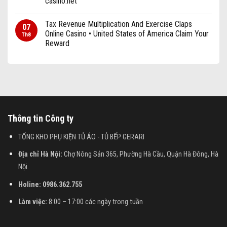
casino.net
Tax Revenue Multiplication And Exercise Claps
07
Online Casino • United States of America Claim Your
Th8
Reward
Thông tin Công ty
TỔNG KHO PHỤ KIỆN TỦ ÁO - TỦ BẾP GERARI
Địa chỉ Hà Nội:
Chợ Nông Sản 365, Phường Hà Cầu, Quận Hà Đông, Hà
Nội.
Holine: 0986.362.755
Làm việc:
8:00 – 17:00 các ngày trong tuần