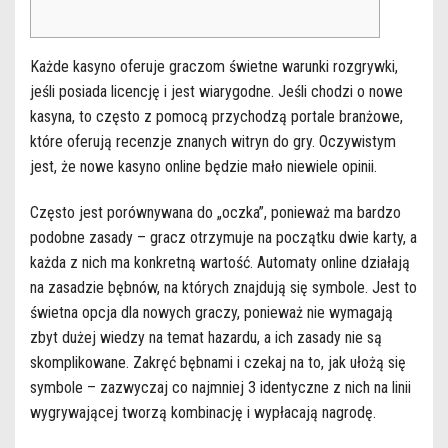
Każde kasyno oferuje graczom świetne warunki rozgrywki,
jeśli posiada licencję i jest wiarygodne. Jeśli chodzi o nowe
kasyna, to często z pomocą przychodzą portale branżowe,
które oferują recenzje znanych witryn do gry. Oczywistym
jest, że nowe kasyno online będzie mało niewiele opinii.
Często jest porównywana do „oczka”, ponieważ ma bardzo
podobne zasady – gracz otrzymuje na początku dwie karty, a
każda z nich ma konkretną wartość. Automaty online działają
na zasadzie bębnów, na których znajdują się symbole. Jest to
świetna opcja dla nowych graczy, ponieważ nie wymagają
zbyt dużej wiedzy na temat hazardu, a ich zasady nie są
skomplikowane. Zakręć bębnami i czekaj na to, jak ułożą się
symbole – zazwyczaj co najmniej 3 identyczne z nich na linii
wygrywającej tworzą kombinację i wypłacają nagrodę.