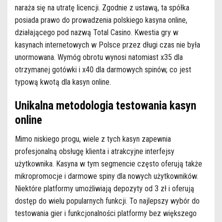
naraża się na utratę licencji. Zgodnie z ustawą, ta spółka
posiada prawo do prowadzenia polskiego kasyna online,
działającego pod nazwą Total Casino. Kwestia gry w
kasynach internetowych w Polsce przez długi czas nie była
unormowana. Wymóg obrotu wynosi natomiast x35 dla
otrzymanej gotówki i x40 dla darmowych spinów, co jest
typową kwotą dla kasyn online.
Unikalna metodologia testowania kasyn
online
Mimo niskiego progu, wiele z tych kasyn zapewnia
profesjonalną obsługę klienta i atrakcyjne interfejsy
użytkownika. Kasyna w tym segmencie często oferują także
mikropromocje i darmowe spiny dla nowych użytkowników.
Niektóre platformy umożliwiają depozyty od 3 zł i oferują
dostęp do wielu popularnych funkcji. To najlepszy wybór do
testowania gier i funkcjonalności platformy bez większego