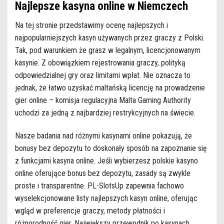
Najlepsze kasyna online w Niemczech
Na tej stronie przedstawimy ocenę najlepszych i
najpopularniejszych kasyn używanych przez graczy z Polski.
Tak, pod warunkiem że grasz w legalnym, licencjonowanym
kasynie. Z obowiązkiem rejestrowania graczy, polityką
odpowiedzialnej gry oraz limitami wpłat. Nie oznacza to
jednak, że łatwo uzyskać maltańską licencję na prowadzenie
gier online – komisja regulacyjna Malta Gaming Authority
uchodzi za jedną z najbardziej restrykcyjnych na świecie.
Nasze badania nad różnymi kasynami online pokazują, że
bonusy bez depozytu to doskonały sposób na zapoznanie się
z funkcjami kasyna online. Jeśli wybierzesz polskie kasyno
online oferujące bonus bez depozytu, zasady są zwykle
proste i transparentne. PL-SlotsUp zapewnia fachowo
wyselekcjonowane listy najlepszych kasyn online, oferując
wgląd w preferencje graczy, metody płatności i
różnorodność gier. Największy przewodnik po kasynach