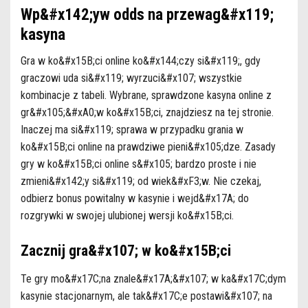
Wp&#x142;yw odds na przewag&#x119;
kasyna
Gra w ko&#x15B;ci online ko&#x144;czy si&#x119;, gdy
graczowi uda si&#x119; wyrzuci&#x107; wszystkie
kombinacje z tabeli. Wybrane, sprawdzone kasyna online z
gr&#x105;&#xA0;w ko&#x15B;ci, znajdziesz na tej stronie.
Inaczej ma si&#x119; sprawa w przypadku grania w
ko&#x15B;ci online na prawdziwe pieni&#x105;dze. Zasady
gry w ko&#x15B;ci online s&#x105; bardzo proste i nie
zmieni&#x142;y si&#x119; od wiek&#xF3;w. Nie czekaj,
odbierz bonus powitalny w kasynie i wejd&#x17A; do
rozgrywki w swojej ulubionej wersji ko&#x15B;ci.
Zacznij gra&#x107; w ko&#x15B;ci
Te gry mo&#x17C;na znale&#x17A;&#x107; w ka&#x17C;dym
kasynie stacjonarnym, ale tak&#x17C;e postawi&#x107; na