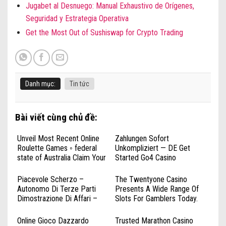
Jugabet al Desnuego: Manual Exhaustivo de Orígenes,
Seguridad y Estrategia Operativa
Get the Most Out of Sushiswap for Crypto Trading
Danh mục:
Tin tức
Bài viết cùng chủ đề:
Unveil Most Recent Online
Zahlungen Sofort
Roulette Games ◦ federal
Unkompliziert — DE Get
state of Australia Claim Your
Started Go4 Casino
Reward
katsubetcasinoplay.com
Piacevole Scherzo –
The Twentyone Casino
Autonomo Di Terze Parti
Presents A Wide Range Of
Dimostrazione Di Affari –
Slots For Gamblers Today.
Sicilia Deposit & Play
casino-fridayroll.com —
Primaplay Online Casino
Nederland Claim Free Spins
Online Gioco Dazzardo
Trusted Marathon Casino