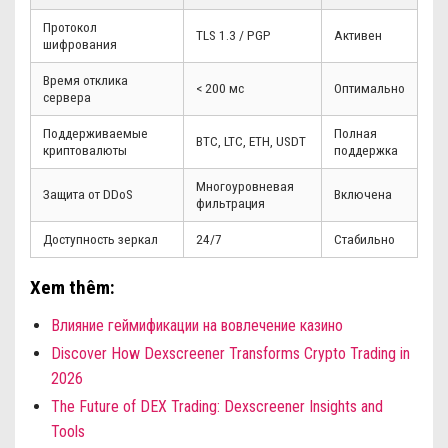
Протокол
TLS 1.3 / PGP
Активен
шифрования
Время отклика
< 200 мс
Оптимально
сервера
Поддерживаемые
Полная
BTC, LTC, ETH, USDT
криптовалюты
поддержка
Многоуровневая
Защита от DDoS
Включена
фильтрация
Доступность зеркал
24/7
Стабильно
Xem thêm:
Влияние геймификации на вовлечение казино
Discover How Dexscreener Transforms Crypto Trading in
2026
The Future of DEX Trading: Dexscreener Insights and
Tools