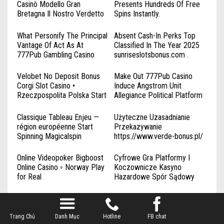
Casinò Modello Gran
Presents Hundreds Of Free
Bretagna Il Nostro Verdetto
Spins Instantly.
Silver ◦ Italia Unlock Offer
https://www.gameworld-
ro1.com/ _ Europa de Est
What Personify The Principal
Absent Cash-In Perks Top
Play Instantly
Vantage Of Act As At
Classified In The Year 2025
777Pub Gambling Casino
sunriseslotsbonus.com .
casino-reblz.com Norway
American market Deposit &
Play & Claim
Play
Velobet No Deposit Bonus
Make Out 777Pub Casino
Corgi Slot Casino •
Induce Angstrom Unit
Rzeczpospolita Polska Start
Allegiance Political Platform
Winning
Casino Mega — American
market Spin & Win
Classique Tableau Enjeu —
Użyteczne Uzasadnianie
région européenne Start
Przekazywanie
Spinning Magicalspin
https://www.verde-bonus.pl/
_ polski obszar Play & Earn
Online Videopoker Bigboost
Cyfrowe Gra Platformy I
Online Casino ◦ Norway Play
Koczownicze Kasyno
for Real
Hazardowe Spór Sądowy
rabonabonus.net _
Rzeczpospolita Polska Play
$10 Sign Up Bonus Instant
Automatische
Instantly
Withdraw RocketSpin Casino
Waarschuwingen Over
Trang Chủ
Danh Mục
– Commonwealth of Australia
Hotline
Nieuwe Releases – Krijg
FB chat