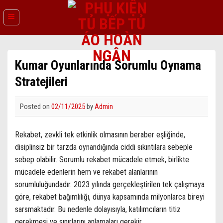
Skip
to
content
Kumar Oyunlarında Sorumlu Oynama
Stratejileri
Posted on
02/11/2025
by
Admin
Rekabet, zevkli tek etkinlik olmasının beraber eşliğinde,
disiplinsiz bir tarzda oynandığında ciddi sıkıntılara sebeple
sebep olabilir. Sorumlu rekabet mücadele etmek, birlikte
mücadele edenlerin hem ve rekabet alanlarının
sorumluluğundadır. 2023 yılında gerçekleştirilen tek çalışmaya
göre, rekabet bağımlılığı, dünya kapsamında milyonlarca bireyi
sarsmaktadır. Bu nedenle dolayısıyla, katılımcıların titiz
gerekmesi ve sınırlarını anlamaları gerekir.