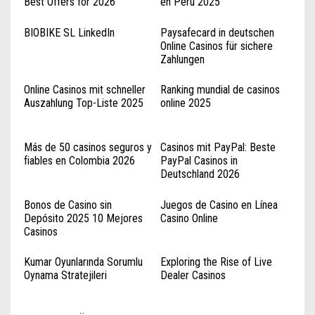
Best Offers for 2026
en Perú 2025
BIOBIKE SL LinkedIn
Paysafecard in deutschen
Online Casinos für sichere
Zahlungen
Online Casinos mit schneller
Ranking mundial de casinos
Auszahlung Top-Liste 2025
online 2025
Μáѕ dе 50 саѕіnοѕ ѕеgurοѕ у
Casinos mit PayPal: Beste
fіаblеѕ еn Сοlοmbіа 2026
PayPal Casinos in
Deutschland 2026
Bonos de Casino sin
Juegos de Casino en Línea
Depósito 2025 10 Mejores
Casino Online
Casinos
Kumar Oyunlarında Sorumlu
Exploring the Rise of Live
Oynama Stratejileri
Dealer Casinos