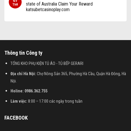
07
state of Australia Claim Your Reward
Th8
katsubetcasinoplay.com
Thông tin Công ty
TỔNG KHO PHỤ KIỆN TỦ ÁO - TỦ BẾP GERARI
Địa chỉ Hà Nội:
Chợ Nông Sản 365, Phường Hà Cầu, Quận Hà Đông, Hà
Nội.
Holine: 0986.362.755
Làm việc:
8:00 – 17:00 các ngày trong tuần
FACEBOOK