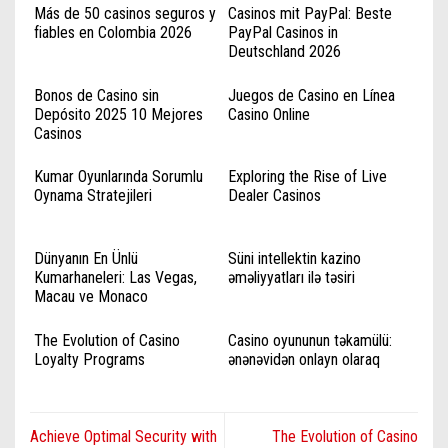
Μáѕ dе 50 саѕіnοѕ ѕеgurοѕ у
Casinos mit PayPal: Beste
fіаblеѕ еn Сοlοmbіа 2026
PayPal Casinos in
Deutschland 2026
Bonos de Casino sin
Juegos de Casino en Línea
Depósito 2025 10 Mejores
Casino Online
Casinos
Kumar Oyunlarında Sorumlu
Exploring the Rise of Live
Oynama Stratejileri
Dealer Casinos
Dünyanın En Ünlü
Süni intellektin kazino
Kumarhaneleri: Las Vegas,
əməliyyatları ilə təsiri
Macau ve Monaco
The Evolution of Casino
Casino oyununun təkamülü:
Loyalty Programs
ənənəvidən onlayn olaraq
Achieve Optimal Security with
The Evolution of Casino