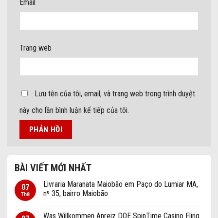
Email
Trang web
Lưu tên của tôi, email, và trang web trong trình duyệt
này cho lần bình luận kế tiếp của tôi.
BÀI VIẾT MỚI NHẤT
Livraria Maranata Maiobão em Paço do Lumiar MA,
07
nº 35, bairro Maiobão
Th8
Was Willkommen Anreiz DOE SpinTime Casino Fling