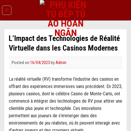
Skip
to
content
L’Impact des Technologies de Réalité
Virtuelle dans les Casinos Modernes
Posted on
16/04/2025
by
Admin
La réalité virtuelle (RV) transforme l’industrie des casinos en
offrant des expériences immersives sans précédent. En 2023,
plusieurs casinos, dont le célèbre Casino de Monte-Carlo, ont
commencé à intégrer des technologies de RV pour attirer une
clientèle plus jeune et technophile. Ces innovations
permettent aux joueurs de s’immerger dans des
environnements de jeu réalistes, où ils peuvent interagir avec
d’autres joueurs et des croupiers virtuels.