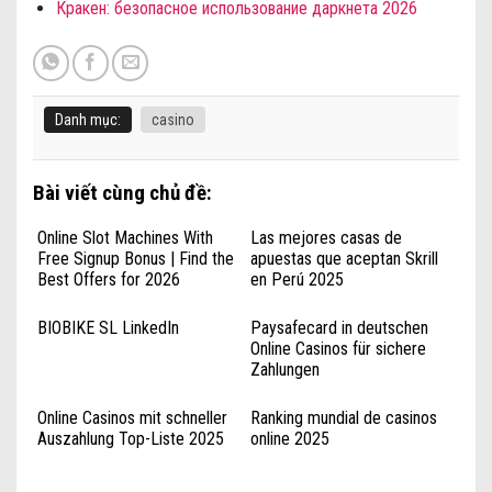
Кракен: безопасное использование даркнета 2026
Danh mục:
casino
Bài viết cùng chủ đề:
Online Slot Machines With
Las mejores casas de
Free Signup Bonus | Find the
apuestas que aceptan Skrill
Best Offers for 2026
en Perú 2025
BIOBIKE SL LinkedIn
Paysafecard in deutschen
Online Casinos für sichere
Zahlungen
Online Casinos mit schneller
Ranking mundial de casinos
Auszahlung Top-Liste 2025
online 2025