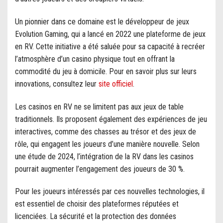
Un pionnier dans ce domaine est le développeur de jeux
Evolution Gaming, qui a lancé en 2022 une plateforme de jeux
en RV. Cette initiative a été saluée pour sa capacité à recréer
l’atmosphère d’un casino physique tout en offrant la
commodité du jeu à domicile. Pour en savoir plus sur leurs
innovations, consultez leur
site officiel
.
Les casinos en RV ne se limitent pas aux jeux de table
traditionnels. Ils proposent également des expériences de jeu
interactives, comme des chasses au trésor et des jeux de
rôle, qui engagent les joueurs d’une manière nouvelle. Selon
une étude de 2024, l’intégration de la RV dans les casinos
pourrait augmenter l’engagement des joueurs de 30 %.
Pour les joueurs intéressés par ces nouvelles technologies, il
est essentiel de choisir des plateformes réputées et
licenciées. La sécurité et la protection des données