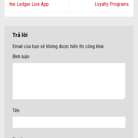
the Ledger Live App
Loyalty Programs
Trả lời
Email của bạn sẽ không được hiển thị công khai.
Bình luận
Tên