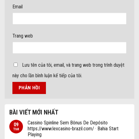
Email
Trang web
Lưu tên của tôi, email, và trang web trong trình duyệt
này cho lần bình luận kế tiếp của tôi.
BÀI VIẾT MỚI NHẤT
Cassino Spinline Sem Bônus De Depósito
09
https://www.lexcasino-brazil.com/ · Bahia Start
Th8
Playing