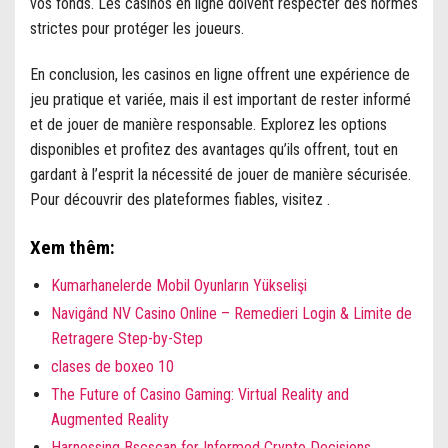
vos fonds. Les casinos en ligne doivent respecter des normes
strictes pour protéger les joueurs.
En conclusion, les casinos en ligne offrent une expérience de
jeu pratique et variée, mais il est important de rester informé
et de jouer de manière responsable. Explorez les options
disponibles et profitez des avantages qu’ils offrent, tout en
gardant à l’esprit la nécessité de jouer de manière sécurisée.
Pour découvrir des plateformes fiables, visitez
.
Xem thêm:
Kumarhanelerde Mobil Oyunların Yükselişi
Navigând NV Casino Online – Remedieri Login & Limite de
Retragere Step-by-Step
clases de boxeo 10
The Future of Casino Gaming: Virtual Reality and
Augmented Reality
Harnessing Bscscan for Informed Crypto Decisions