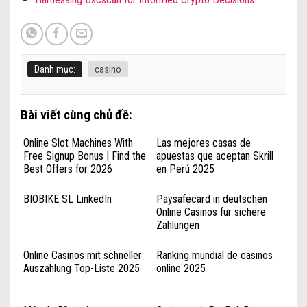
Danh mục:
casino
Bài viết cùng chủ đề:
Online Slot Machines With
Las mejores casas de
Free Signup Bonus | Find the
apuestas que aceptan Skrill
Best Offers for 2026
en Perú 2025
BIOBIKE SL LinkedIn
Paysafecard in deutschen
Online Casinos für sichere
Zahlungen
Online Casinos mit schneller
Ranking mundial de casinos
Auszahlung Top-Liste 2025
online 2025