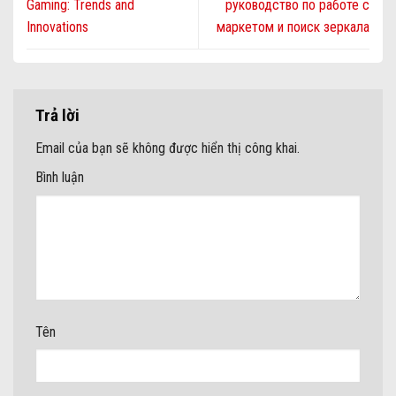
Gaming: Trends and
руководство по работе с
Innovations
маркетом и поиск зеркала
Trả lời
Email của bạn sẽ không được hiển thị công khai.
Bình luận
Tên