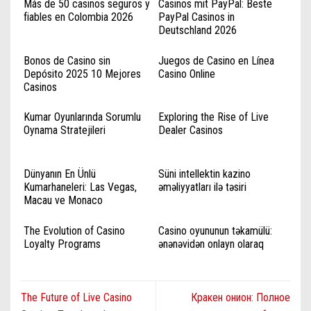
Μáѕ dе 50 саѕіnοѕ ѕеgurοѕ у
Casinos mit PayPal: Beste
fіаblеѕ еn Сοlοmbіа 2026
PayPal Casinos in
Deutschland 2026
Bonos de Casino sin
Juegos de Casino en Línea
Depósito 2025 10 Mejores
Casino Online
Casinos
Kumar Oyunlarında Sorumlu
Exploring the Rise of Live
Oynama Stratejileri
Dealer Casinos
Dünyanın En Ünlü
Süni intellektin kazino
Kumarhaneleri: Las Vegas,
əməliyyatları ilə təsiri
Macau ve Monaco
The Evolution of Casino
Casino oyununun təkamülü:
Loyalty Programs
ənənəvidən onlayn olaraq
The Future of Live Casino
Кракен онион: Полное