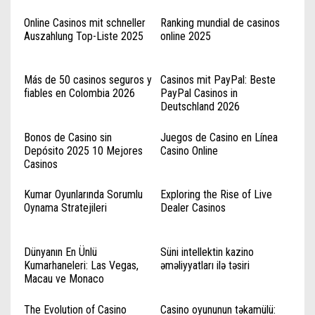
Online Casinos mit schneller
Ranking mundial de casinos
Auszahlung Top-Liste 2025
online 2025
Μáѕ dе 50 саѕіnοѕ ѕеgurοѕ у
Casinos mit PayPal: Beste
fіаblеѕ еn Сοlοmbіа 2026
PayPal Casinos in
Deutschland 2026
Bonos de Casino sin
Juegos de Casino en Línea
Depósito 2025 10 Mejores
Casino Online
Casinos
Kumar Oyunlarında Sorumlu
Exploring the Rise of Live
Oynama Stratejileri
Dealer Casinos
Dünyanın En Ünlü
Süni intellektin kazino
Kumarhaneleri: Las Vegas,
əməliyyatları ilə təsiri
Macau ve Monaco
The Evolution of Casino
Casino oyununun təkamülü: