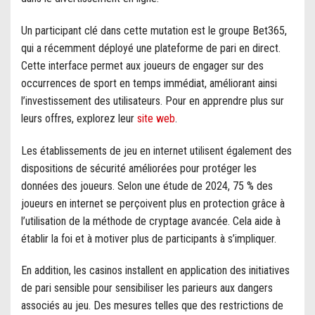
Un participant clé dans cette mutation est le groupe Bet365,
qui a récemment déployé une plateforme de pari en direct.
Cette interface permet aux joueurs de engager sur des
occurrences de sport en temps immédiat, améliorant ainsi
l’investissement des utilisateurs. Pour en apprendre plus sur
leurs offres, explorez leur
site web
.
Les établissements de jeu en internet utilisent également des
dispositions de sécurité améliorées pour protéger les
données des joueurs. Selon une étude de 2024, 75 % des
joueurs en internet se perçoivent plus en protection grâce à
l’utilisation de la méthode de cryptage avancée. Cela aide à
établir la foi et à motiver plus de participants à s’impliquer.
En addition, les casinos installent en application des initiatives
de pari sensible pour sensibiliser les parieurs aux dangers
associés au jeu. Des mesures telles que des restrictions de