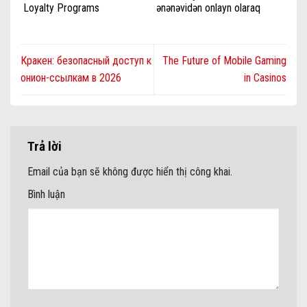
Loyalty Programs
ənənəvidən onlayn olaraq
Кракен: безопасный доступ к
The Future of Mobile Gaming
онион-ссылкам в 2026
in Casinos
Trả lời
Email của bạn sẽ không được hiển thị công khai.
Bình luận