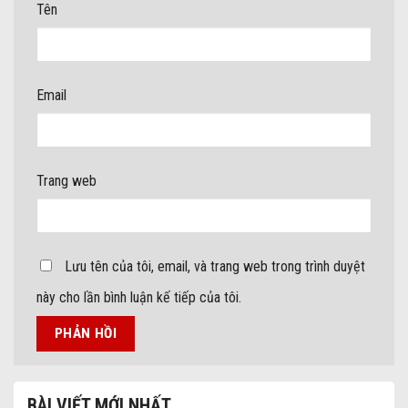
Tên
Email
Trang web
Lưu tên của tôi, email, và trang web trong trình duyệt
này cho lần bình luận kế tiếp của tôi.
BÀI VIẾT MỚI NHẤT