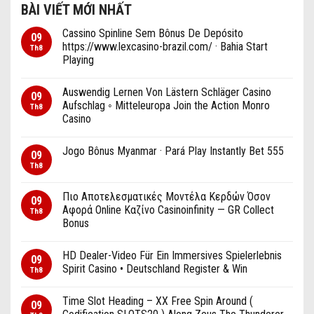
BÀI VIẾT MỚI NHẤT
Cassino Spinline Sem Bônus De Depósito
09
https://www.lexcasino-brazil.com/ · Bahia Start
Th8
Playing
Auswendig Lernen Von Lästern Schläger Casino
09
Aufschlag ◦ Mitteleuropa Join the Action Monro
Th8
Casino
Jogo Bônus Myanmar · Pará Play Instantly Bet 555
09
Th8
Πιο Αποτελεσματικές Μοντέλα Κερδών Όσον
09
Αφορά Online Καζίνο Casinoinfinity — GR Collect
Th8
Bonus
HD Dealer-Video Für Ein Immersives Spielerlebnis
09
Spirit Casino • Deutschland Register & Win
Th8
Time Slot Heading – XX Free Spin Around (
09