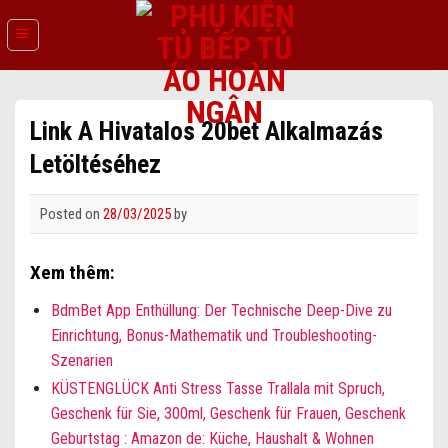
Skip
to
content
Link A Hivatalos 20bet Alkalmazás
Letöltéséhez
Posted on
28/03/2025
by
Xem thêm:
BdmBet App Enthüllung: Der Technische Deep-Dive zu
Einrichtung, Bonus-Mathematik und Troubleshooting-
Szenarien
KÜSTENGLÜCK Anti Stress Tasse Trallala mit Spruch,
Geschenk für Sie, 300ml, Geschenk für Frauen, Geschenk
Geburtstag : Amazon de: Küche, Haushalt & Wohnen