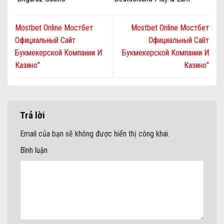
https://www.tradition-
casino.de/
Mostbet Online Мостбет
Mostbet Online Мостбет
Официальный Сайт
Официальный Сайт
Букмекерской Компании И
Букмекерской Компании И
Казино”
Казино”
Trả lời
Email của bạn sẽ không được hiển thị công khai.
Bình luận