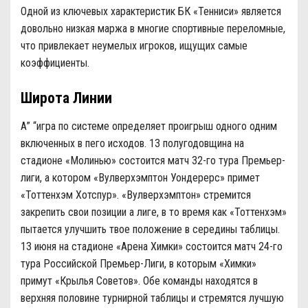
Одной из ключевых характеристик БК «Тенниси» является
довольно низкая маржа в многие спортивные переломные,
что привлекает неумелых игроков, ищущих самые
коэффициенты.
Широта Линии
А” “игра по системе определяет проигрыш одного одним
включенных в пего исходов. 13 полугодовщина на
стадионе «Молинью» состоится матч 32-го тура Премьер-
лиги, а котором «Вулверхэмптон Уондерерс» примет
«Тоттенхэм Хотспур». «Вулверхэмптон» стремится
закрепить свои позиции а лиге, в то время как «Тоттенхэм»
пытается улучшить твое положение в середины таблицы.
13 июня на стадионе «Арена Химки» состоится матч 24-го
тура Российской Премьер-Лиги, в которым «Химки»
примут «Крылья Советов». Обе команды находятся в
верхняя половине турнирной таблицы и стремятся лучшую