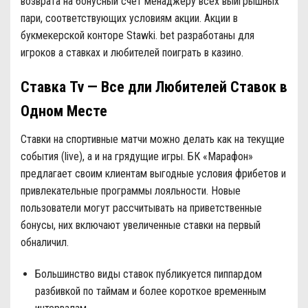
возврата на бонусный счет менаджеру всех выигрышных
пари, соответствующих условиям акции. Акции в
букмекерской конторе Stawki. bet разработаны для
игроков а ставках и любителей поиграть в казино.
Ставка Tv — Все дли Любителей Ставок в
Одном Месте
Ставки на спортивные матчи можно делать как на текущие
события (live), а и на грядущие игры. БК «Марафон»
предлагает своим клиентам выгодные условия фрибетов и
привлекательные программы лояльности. Новые
пользователи могут рассчитывать на приветственные
бонусы, них включают увеличенные ставки на первый
обналичил.
Большинство виды ставок публикуется пиппардом
разбивкой по таймам и более короткое временным