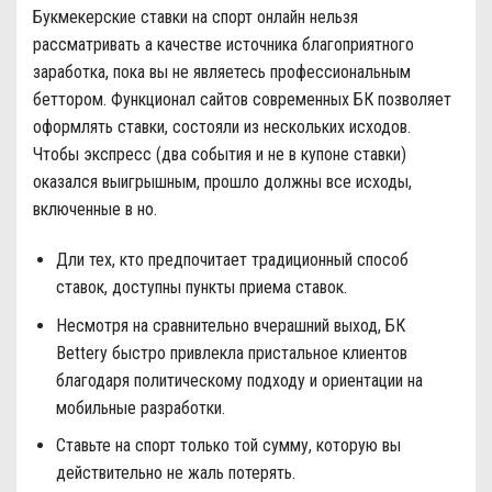
Букмекерские ставки на спорт онлайн нельзя
рассматривать а качестве источника благоприятного
заработка, пока вы не являетесь профессиональным
беттором. Функционал сайтов современных БК позволяет
оформлять ставки, состояли из нескольких исходов.
Чтобы экспресс (два события и не в купоне ставки)
оказался выигрышным, прошло должны все исходы,
включенные в но.
Дли тех, кто предпочитает традиционный способ
ставок, доступны пункты приема ставок.
Несмотря на сравнительно вчерашний выход, БК
Bettery быстро привлекла пристальное клиентов
благодаря политическому подходу и ориентации на
мобильные разработки.
Ставьте на спорт только той сумму, которую вы
действительно не жаль потерять.