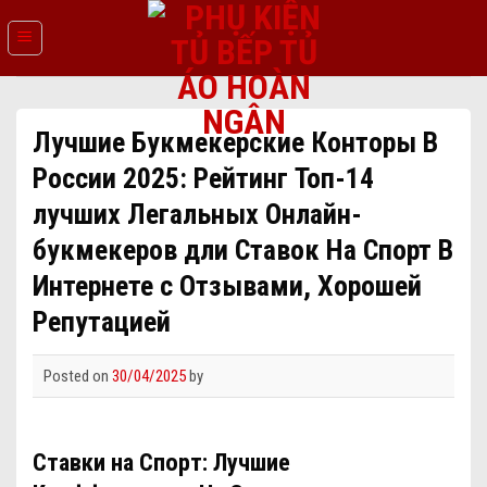
Skip
to
content
Лучшие Букмекерские Конторы В
России 2025: Рейтинг Топ-14
лучших Легальных Онлайн-
букмекеров дли Ставок На Спорт В
Интернете с Отзывами, Хорошей
Репутацией
Posted on
30/04/2025
by
Ставки на Спорт: Лучшие