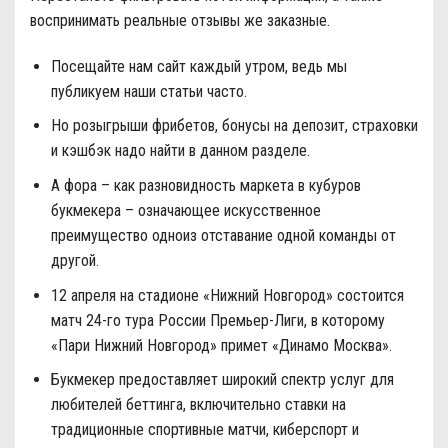
воспринимать реальные отзывы же заказные.
Посещайте нам сайт каждый утром, ведь мы
публикуем наши статьи часто.
Но розыгрыши фрибетов, бонусы на депозит, страховки
и кэшбэк надо найти в данном разделе.
А фора – как разновидность маркета в кубуров
букмекера – означающее искусственное
преимущество одноиз отставание одной команды от
другой.
12 апреля на стадионе «Нижний Новгород» состоится
матч 24-го тура России Премьер-Лиги, в которому
«Пари Нижний Новгород» примет «Динамо Москва».
Букмекер предоставляет широкий спектр услуг для
любителей беттинга, включительно ставки на
традиционные спортивные матчи, киберспорт и