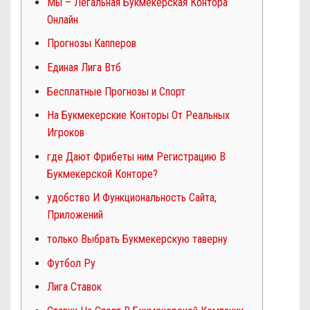
Мы – Легальная Букмекерская Контора
Онлайн
Прогнозы Капперов
Единая Лига Втб
Бесплатные Прогнозы и Спорт
На Букмекерские Конторы От Реальных
Игроков
где Дают Фрибеты ним Регистрацию В
Букмекерской Конторе?
удобство И Функциональность Сайта,
Приложений
только Выбрать Букмекерскую таверну
Футбол Ру
Лига Ставок