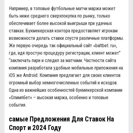
Например, в топовые футбольные матчи маржа может
быть ниже среднего сверхпокупка по рынку, только
обеспечивает более высокой выигрыши при удачных
ставках. Букмекерская контора предоставляет игрокам
возможности делать ставки спустя различные платформы.
Же первую очередь так официальный сайт «baltbet. ru»,
где, идя простую процедуру регистрации, клиент может”
“заключать пари и следил за матчами. Частности сайта
компания разработала удобные мобильные приложения на
iOS же Android. Компания предлагает для своих клиентов
огромный выбор немногочисленных событий и исходов.
Одна из важнейших особенностей букмекерской компании
«Олимпбет» – высокая маржа, особенно и топовые
события.
самые Предложения Для Ставок На
Спорт и 2024 Году