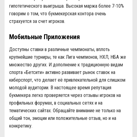
гипотетического выигрыша. Высокая маржа более 7-10%
говорим о том, что букмекерская контора очень
страхуется за счет игроков.
Мобильные Приложения
Доступны ставки в различные чемпионаты, вплоть
крупнейшие турниры, те как Лига чемпионов, НХЛ, НБА же
множество других. И дополнение к традиционную видам
спорта «Бетсити» активно развивает рынок ставок на
киберспорт, что делает её привлекательной для слишком
молодой аудитории. В настоящее время репутация
букмекера легко проверяется через отзывы игроков на
профильных форумах, в социальных сетях и на
тематических сайтах. Обращайте внимание не только на
общий тон, эмоции или положительные отзыв, но и на
конкретику.