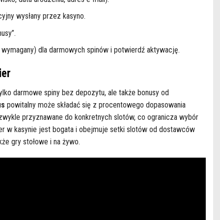
acyjny wysłany przez kasyno.
nusy”.
t wymagany) dla darmowych spinów i potwierdź aktywację.
ier
ylko darmowe spiny bez depozytu, ale także bonusy od
us
powitalny może składać się z procentowego dopasowania
zwykle przyznawane do konkretnych slotów, co ogranicza wybór
ier w kasynie jest bogata i obejmuje setki slotów od dostawców
akże gry stołowe i na żywo.