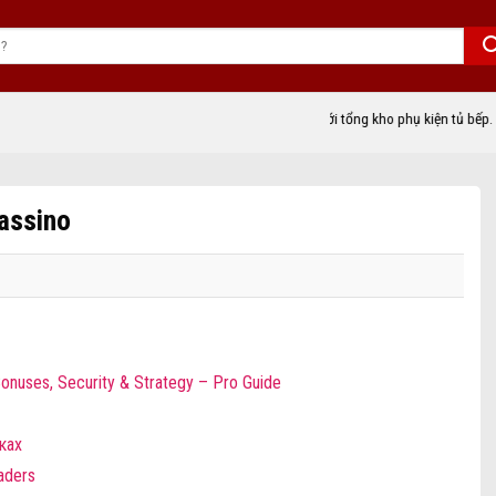
Chào mừng bạn đến với tổng kho phụ kiện tủ bếp.
assino
Bonuses, Security & Strategy – Pro Guide
ках
aders