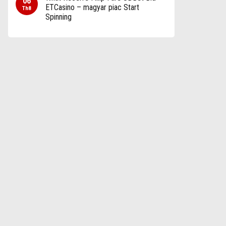
06
ETCasino – magyar piac Start
Th8
Spinning