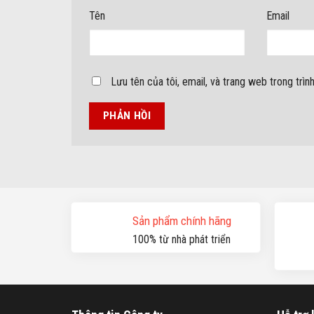
Tên
Email
Lưu tên của tôi, email, và trang web trong trình
Sản phẩm chính hãng
100% từ nhà phát triển