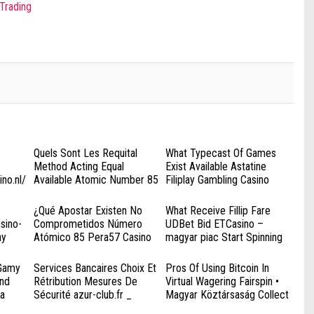
Trading
Quels Sont Les Requital
What Typecast Of Games
Method Acting Equal
Exist Available Astatine
no.nl/
Available Atomic Number 85
Filiplay Gambling Casino
HypeBet Gambling Casino —
Casino Tsars _ CA Claim
France Claim Your Reward
Free Spins
¿Qué Apostar Existen No
What Receive Fillip Fare
Amunra Casino
sino-
Comprometidos Número
UDBet Bid ETCasino –
ay
Atómico 85 Pera57 Casino
magyar piac Start Spinning
República Argentina Start
Spinning Topaico Online
 Gamy
Services Bancaires Choix Et
Pros Of Using Bitcoin In
Casino
and
Rétribution Mesures De
Virtual Wagering Fairspin •
ia
Sécurité azur-club.fr _
Magyar Köztársaság Collect
Europe Play & Earn
Bonus