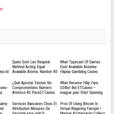
ay
Quels Sont Les Requital
What Typecast Of Games
Method Acting Equal
Exist Available Astatine
no.nl/
Available Atomic Number 85
Filiplay Gambling Casino
HypeBet Gambling Casino —
Casino Tsars _ CA Claim
France Claim Your Reward
Free Spins
¿Qué Apostar Existen No
What Receive Fillip Fare
Amunra Casino
sino-
Comprometidos Número
UDBet Bid ETCasino –
ay
Atómico 85 Pera57 Casino
magyar piac Start Spinning
República Argentina Start
Spinning Topaico Online
 Gamy
Services Bancaires Choix Et
Pros Of Using Bitcoin In
Casino
and
Rétribution Mesures De
Virtual Wagering Fairspin •
ia
Sécurité azur-club.fr _
Magyar Köztársaság Collect