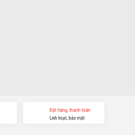
Đặt hàng, thanh toán
Linh hoạt, bảo mật