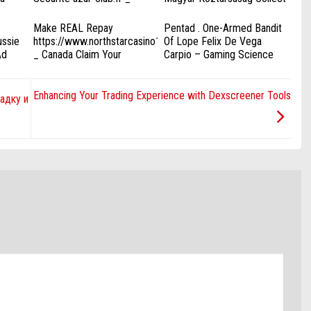
Europe Play & Earn
Bonus
Make REAL Repay
Pentad . One-Armed Bandit
ussie
https://www.northstarcasino1.com/
Of Lope Felix De Vega
Ad
_ Canada Claim Your
Carpio – Gaming Science
geben
Reward
Laboratory , McAfee ,
, Aber
Norton , And SSL-Certified
ll
Gambling Casino Platformr
Enhancing Your Trading Experience with Dexscreener Tools
адку и
 Weit
Ice Casino Promo Code HU
 •
Claim Your Reward
in