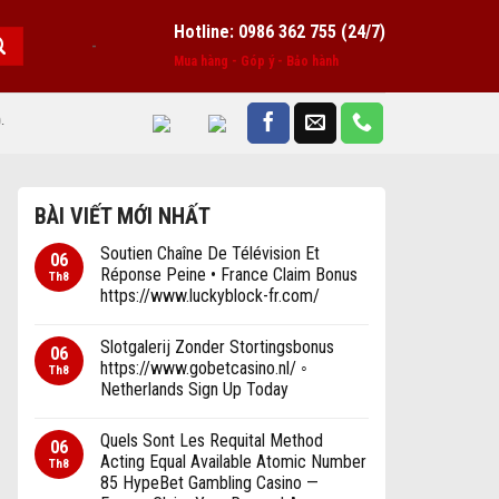
Hotline: 0986 362 755 (24/7)
-
Mua hàng - Góp ý - Bảo hành
BÀI VIẾT MỚI NHẤT
Soutien Chaîne De Télévision Et
06
Réponse Peine • France Claim Bonus
Th8
https://www.luckyblock-fr.com/
Slotgalerij Zonder Stortingsbonus
06
https://www.gobetcasino.nl/ ◦
Th8
Netherlands Sign Up Today
Quels Sont Les Requital Method
06
Acting Equal Available Atomic Number
Th8
85 HypeBet Gambling Casino —