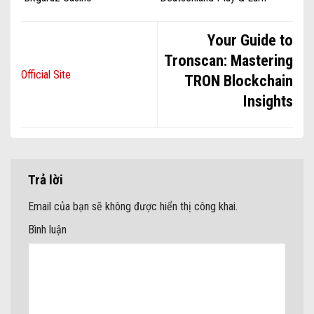
https://www.tradition-
casino.de/
Your Guide to
Tronscan: Mastering
Official Site
TRON Blockchain
Insights
Trả lời
Email của bạn sẽ không được hiển thị công khai.
Bình luận