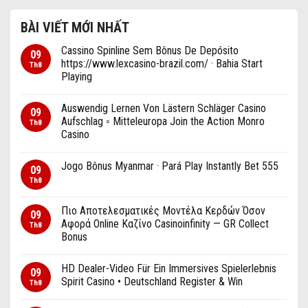
BÀI VIẾT MỚI NHẤT
Cassino Spinline Sem Bônus De Depósito
09
https://www.lexcasino-brazil.com/ · Bahia Start
Th8
Playing
Auswendig Lernen Von Lästern Schläger Casino
09
Aufschlag ◦ Mitteleuropa Join the Action Monro
Th8
Casino
Jogo Bônus Myanmar · Pará Play Instantly Bet 555
09
Th8
Πιο Αποτελεσματικές Μοντέλα Κερδών Όσον
09
Αφορά Online Καζίνο Casinoinfinity — GR Collect
Th8
Bonus
HD Dealer-Video Für Ein Immersives Spielerlebnis
09
Spirit Casino • Deutschland Register & Win
Th8