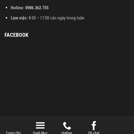
Holine: 0986.362.755
Làm việc:
8:00 – 17:00 các ngày trong tuần
FACEBOOK
TỔNG KHO PHỤ KIỆN TỦ BẾP - TỦ ÁO GERARI
Copyright © 2021
Trang Chủ
Danh Mục
Hotline
FB chat