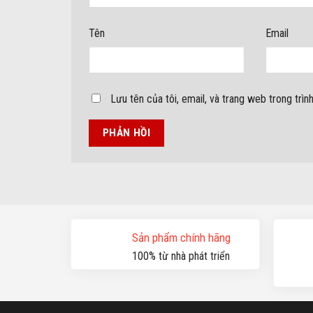
Tên
Email
Lưu tên của tôi, email, và trang web trong trình
Sản phẩm chính hãng
100% từ nhà phát triển