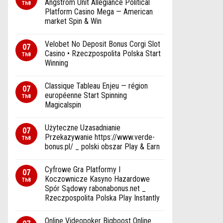
Angstrom Unit Allegiance Political
Th8
Platform Casino Mega — American
market Spin & Win
Velobet No Deposit Bonus Corgi Slot
07
Casino • Rzeczpospolita Polska Start
Th8
Winning
Classique Tableau Enjeu — région
07
européenne Start Spinning
Th8
Magicalspin
Użyteczne Uzasadnianie
07
Przekazywanie https://www.verde-
Th8
bonus.pl/ _ polski obszar Play & Earn
Cyfrowe Gra Platformy I
07
Koczownicze Kasyno Hazardowe
Th8
Spór Sądowy rabonabonus.net _
Rzeczpospolita Polska Play Instantly
Online Videopoker Bigboost Online