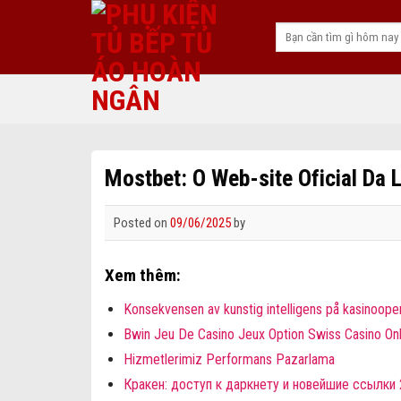
Skip
to
content
Mostbet: O Web-site Oficial Da 
Posted on
09/06/2025
by
Xem thêm:
Konsekvensen av kunstig intelligens på kasinoope
Bwin Jeu De Casino Jeux Option Swiss Casino Onl
Hizmetlerimiz Performans Pazarlama
Кракен: доступ к даркнету и новейшие ссылки