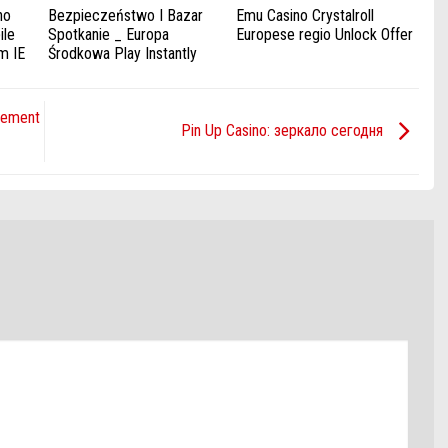
Your Luck
no
Bezpieczeństwo I Bazar
Emu Casino Crystalroll
ile
Spotkanie _ Europa
Europese regio Unlock Offer
m IE
Środkowa Play Instantly
ComeOn bonus
gement
Pin Up Casino: зеркало сегодня