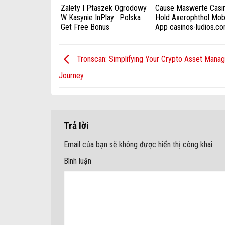
Europa Start Playing
Zalety I Ptaszek Ogrodowy
Cause Maswerte Casi
W Kasynie InPlay · Polska
Hold Axerophthol Mob
Get Free Bonus
App casinos-ludios.co
https://www.spinbounty-
Start Winning
kasyno.com/
Tronscan: Simplifying Your Crypto Asset Mana
Journey
Trả lời
Email của bạn sẽ không được hiển thị công khai.
Bình luận