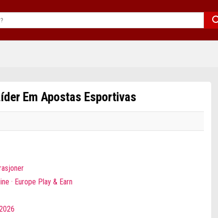
Líder Em Apostas Esportivas
rasjoner
ine · Europe Play & Earn
 2026