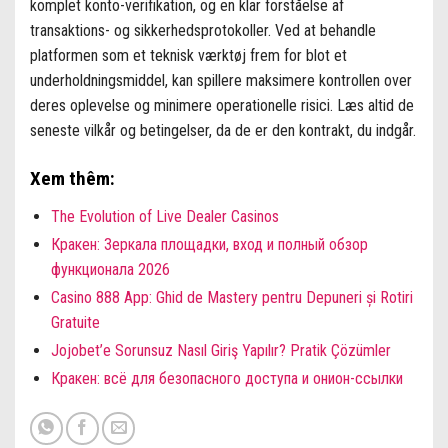
komplet konto-verifikation, og en klar forståelse af
transaktions- og sikkerhedsprotokoller. Ved at behandle
platformen som et teknisk værktøj frem for blot et
underholdningsmiddel, kan spillere maksimere kontrollen over
deres oplevelse og minimere operationelle risici. Læs altid de
seneste vilkår og betingelser, da de er den kontrakt, du indgår.
Xem thêm:
The Evolution of Live Dealer Casinos
Кракен: Зеркала площадки, вход и полный обзор
функционала 2026
Casino 888 App: Ghid de Mastery pentru Depuneri și Rotiri
Gratuite
Jojobet’e Sorunsuz Nasıl Giriş Yapılır? Pratik Çözümler
Кракен: всё для безопасного доступа и онион-ссылки