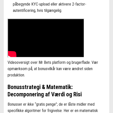
påbegynde KYC-upload eller aktivere 2-factor-
autentificering, hvis tilgængelig.
Videooversigt over Mr Bets platform og brugerflade. Vær
opmærksom på, at bonusvilkår kan være ændret siden
produktion.
Bonusstrategi & Matematik:
Decomponering af Værdi og Risi
Bonusser er ikke “gratis penge”; de er låste midler med
specifikke algoritmer for frigivelse. Her er en matematisk