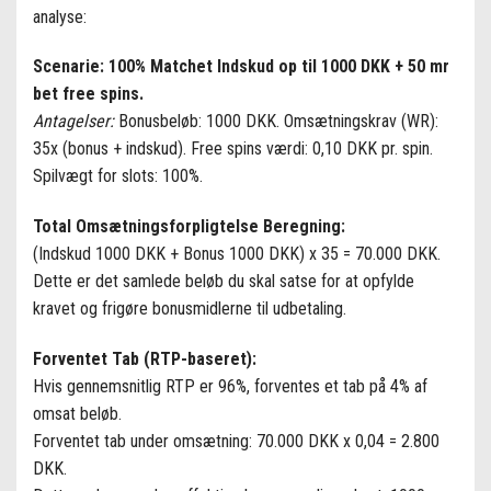
analyse:
Scenarie: 100% Matchet Indskud op til 1000 DKK + 50
mr
bet free spins
.
Antagelser:
Bonusbeløb: 1000 DKK. Omsætningskrav (WR):
35x (bonus + indskud). Free spins værdi: 0,10 DKK pr. spin.
Spilvægt for slots: 100%.
Total Omsætningsforpligtelse Beregning:
(Indskud 1000 DKK + Bonus 1000 DKK) x 35 = 70.000 DKK.
Dette er det samlede beløb du skal satse for at opfylde
kravet og frigøre bonusmidlerne til udbetaling.
Forventet Tab (RTP-baseret):
Hvis gennemsnitlig RTP er 96%, forventes et tab på 4% af
omsat beløb.
Forventet tab under omsætning: 70.000 DKK x 0,04 = 2.800
DKK.