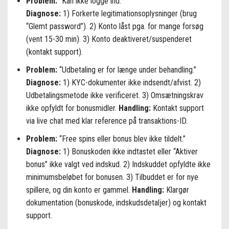
Problem:
“Kan ikke logge ind.”
Diagnose:
1) Forkerte legitimationsoplysninger (brug
“Glemt password”). 2) Konto låst pga. for mange forsøg
(vent 15-30 min). 3) Konto deaktiveret/suspenderet
(kontakt support).
Problem:
“Udbetaling er for længe under behandling.”
Diagnose:
1) KYC-dokumenter ikke indsendt/afvist. 2)
Udbetalingsmetode ikke verificeret. 3) Omsætningskrav
ikke opfyldt for bonusmidler.
Handling:
Kontakt support
via live chat med klar reference på transaktions-ID.
Problem:
“Free spins eller bonus blev ikke tildelt.”
Diagnose:
1) Bonuskoden ikke indtastet eller “Aktiver
bonus” ikke valgt ved indskud. 2) Indskuddet opfyldte ikke
minimumsbeløbet for bonusen. 3) Tilbuddet er for nye
spillere, og din konto er gammel.
Handling:
Klargør
dokumentation (bonuskode, indskudsdetaljer) og kontakt
support.