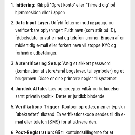
Initiering:
Klik på “Opret konto” eller “Tilmeld dig” på
hjemmesiden eller i appen.
Data Input Layer:
Udfyld felterne med nøjagtige og
verificerbare oplysninger: Fuldt navn (som står på ID),
fødselsdato, privat e-mail og telefonnummer. Brugen af en
midlertidig e-mail eller forkert navn vil stoppe KYC og
forhindre udbetalinger.
Autentificering Setup:
Vælg et sikkert password
(kombination af store/små bogstaver, tal, symboler) og et
brugernavn. Disse er dine primære nøgler til systemet.
Juridisk Aftale:
Læs og accepter vilkår og betingelser
samt privatlivspolitik. Dette er juridisk bindende.
Verifikations-Trigger:
Kontoen oprettes, men er typisk i
“ubekræftet” tilstand. En verifikationskode sendes til din e-
mail eller telefon (SMS) for at aktivere den.
Post-Registration:
Gå til kontoindstillingerne for at