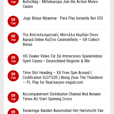
Aufschlag ◦ Mitteleuropa Join the Action Monro
Th8
Casino
Jogo Bônus Myanmar · Pará Play Instantly Bet 555
09
Th8
Πιο Αποτελεσματικές Μοντέλα Κερδών Όσον
09
Αφορά Online Καζίνο Casinoinfinity — GR Collect
Th8
Bonus
HD Dealer-Video Für Ein Immersives Spielerlebnis
09
Spirit Casino • Deutschland Register & Win
Th8
Time Slot Heading – XX Free Spin Around (
09
Codification SLOTS20 ) Along Zeus The Thunderer
Th8
— PL Play for Real kasyno-stupid.com
Accompaniment Distribution Channel And Answer
09
Times AU Start Spinning Croco
Th8
Eenarmige Bandiet Automobiel Het Hartstocht Van
09