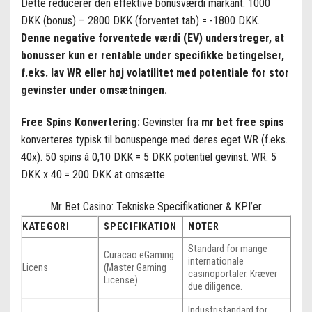
Dette reducerer den effektive bonusværdi markant: 1000
DKK (bonus) – 2800 DKK (forventet tab) = -1800 DKK.
Denne negative forventede værdi (EV) understreger, at
bonusser kun er rentable under specifikke betingelser,
f.eks. lav WR eller høj volatilitet med potentiale for stor
gevinster under omsætningen.
Free Spins Konvertering:
Gevinster fra
mr bet free spins
konverteres typisk til bonuspenge med deres eget WR (f.eks.
40x). 50 spins á 0,10 DKK = 5 DKK potentiel gevinst. WR: 5
DKK x 40 = 200 DKK at omsætte.
Mr Bet Casino: Tekniske Specifikationer & KPI’er
KATEGORI
SPECIFIKATION
NOTER
Standard for mange
Curacao eGaming
internationale
Licens
(Master Gaming
casinoportaler. Kræver
License)
due diligence.
Industristandard for