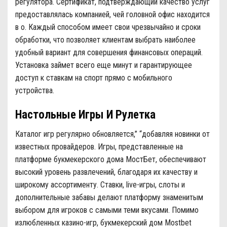
регулятора. Сертификат, подтверждающий качество услуг
предоставлялась компанией, чей головной офис находится
в о. Каждый способом имеет свои чрезвычайно и сроки
обработки, что позволяет клиентам выбрать наиболее
удобный вариант для совершения финансовых операций.
Установка займет всего еще минут и гарантирующее
доступ к ставкам на спорт прямо с мобильного
устройства.
Настольные Игры И Рулетка
Каталог игр регулярно обновляется,” “добавляя новинки от
известных провайдеров. Игры, представленные на
платформе букмекерского дома МостБет, обеспечивают
высокий уровень развлечений, благодаря их качеству и
широкому ассортименту. Ставки, live-игры, слоты и
дополнительные забавы делают платформу знаменитым
выбором для игроков с самыми теми вкусами. Помимо
излюбленных казино-игр, букмекерский дом Mostbet