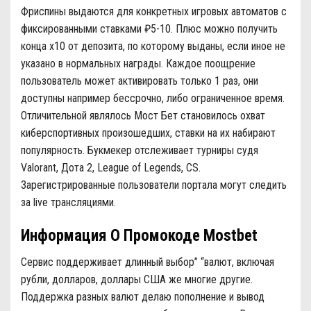
Фриспины выдаются для конкретных игровых автоматов с
фиксированными ставками ₽5-10. Плюс можно получить
конца х10 от депозита, по которому выданы, если иное не
указано в нормальных награды. Каждое поощрение
пользователь может активировать только 1 раз, они
доступны например бессрочно, либо ограниченное время.
Отличительной являлось Мост Бет становилось охват
киберспортивных произошедших, ставки на их набирают
популярность. Букмекер отслеживает турниры судя
Valorant, Дота 2, League of Legends, CS.
Зарегистрированные пользователи портала могут следить
за live трансляциями.
Информация О Промокоде Mostbet
Сервис поддерживает длинный выбор” “валют, включая
рубли, долларов, доллары США же многие другие.
Поддержка разных валют делаю пополнение и вывод