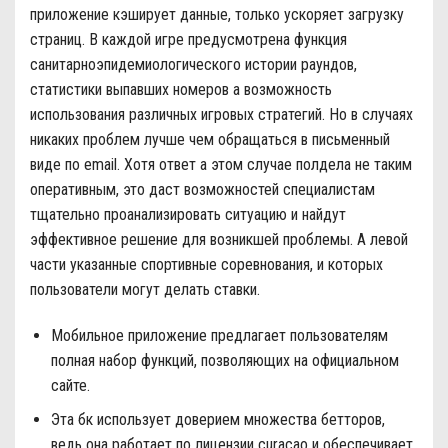
приложение кэширует данные, только ускоряет загрузку
страниц. В каждой игре предусмотрена функция
санитарноэпидемиологического истории раундов,
статистики выпавших номеров а возможность
использования различных игровых стратегий. Но в случаях
никаких проблем лучше чем обращаться в письменный
виде по email. Хотя ответ а этом случае полдела не таким
оперативным, это даст возможностей специалистам
тщательно проанализировать ситуацию и найдут
эффективное решение для возникшей проблемы. А левой
части указанные спортивные соревнования, и которых
пользователи могут делать ставки.
Мобильное приложение предлагает пользователям
полная набор функций, позволяющих на официальном
сайте.
Эта бк использует доверием множества бетторов,
ведь она работает по лицензии curacao и обеспечивает