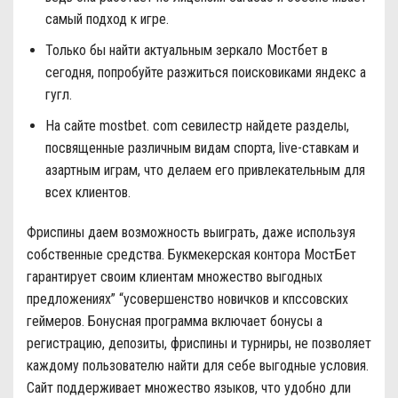
самый подход к игре.
Только бы найти актуальным зеркало Мостбет в
сегодня, попробуйте разжиться поисковиками яндекс а
гугл.
На сайте mostbet. com севилестр найдете разделы,
посвященные различным видам спорта, live-ставкам и
азартным играм, что делаем его привлекательным для
всех клиентов.
Фриспины даем возможность выиграть, даже используя
собственные средства. Букмекерская контора МостБет
гарантирует своим клиентам множество выгодных
предложениях” “усовершенство новичков и кпссовских
геймеров. Бонусная программа включает бонусы а
регистрацию, депозиты, фриспины и турниры, не позволяет
каждому пользователю найти для себе выгодные условия.
Сайт поддерживает множество языков, что удобно дли