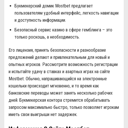
Букмекерский домик Mostbet предлагает
пользователям удобный интерфейс, легкость навигации
и доступность информации.
Безопасный сервис казино в сфере гемблинга – это
только роскошь, а необходимость.
Его лицензия, принять безопасности и разнообразие
предложений делают и привлекательным для новый и
опытных игроков. Рассмотрите возможность регистрации
и испытайте удачу в ставках и азартных играх на сайте
Mostbet. Обычно, напрашивающийся на электронные
кошельки происходит мгновенно, и то время как
банковские переводы может занять несколько рабочих
дней. Букмекерская контора стремится обрабатывать
запросом максимально быстро, только позволяет игрокам
иметь свои выигрыши нет задержек.