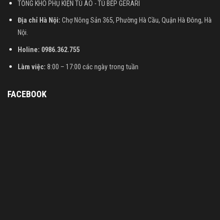
TỔNG KHO PHỤ KIỆN TỦ ÁO - TỦ BẾP GERARI
Địa chỉ Hà Nội:
Chợ Nông Sản 365, Phường Hà Cầu, Quận Hà Đông, Hà
Nội.
Holine: 0986.362.755
Làm việc:
8:00 – 17:00 các ngày trong tuần
FACEBOOK