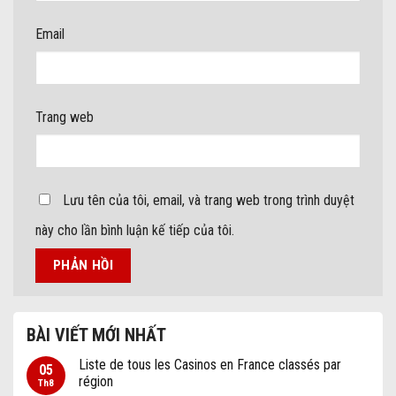
Email
Trang web
Lưu tên của tôi, email, và trang web trong trình duyệt
này cho lần bình luận kế tiếp của tôi.
BÀI VIẾT MỚI NHẤT
Liste de tous les Casinos en France classés par
05
région
Th8