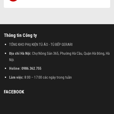
Thông tin Công ty
TỔNG KHO PHỤ KIỆN TỦ ÁO - TỦ BẾP GERARI
Địa chỉ Hà Nội:
Chợ Nông Sản 365, Phường Hà Cầu, Quận Hà Đông, Hà
Nội.
Holine: 0986.362.755
Làm việc:
8:00 – 17:00 các ngày trong tuần
FACEBOOK