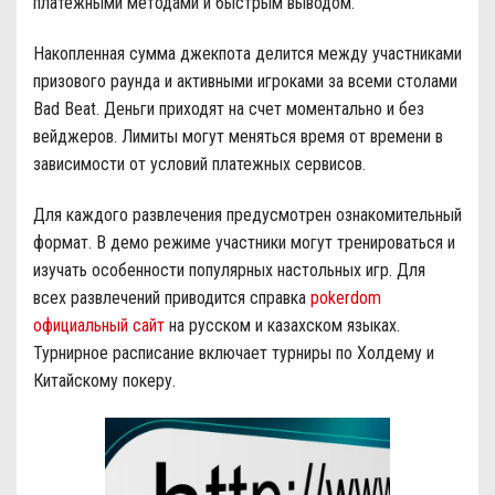
платежными методами и быстрым выводом.
Накопленная сумма джекпота делится между участниками
призового раунда и активными игроками за всеми столами
Bad Beat. Деньги приходят на счет моментально и без
вейджеров. Лимиты могут меняться время от времени в
зависимости от условий платежных сервисов.
Для каждого развлечения предусмотрен ознакомительный
формат. В демо режиме участники могут тренироваться и
изучать особенности популярных настольных игр. Для
всех развлечений приводится справка
pokerdom
официальный сайт
на русском и казахском языках.
Турнирное расписание включает турниры по Холдему и
Китайскому покеру.