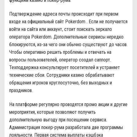
функциям казино и покер-рума.
Подтверждение адреса почты происходит при первом
входе на официальный сайт Pokerdom . Если не получается
войти на сайта или аккаунт, стоит поискать зеркало
оператора Pokerdom. Дополнительные сервисы нередко
блокируются, из-за чего они обычно существуют до часов.
Чтобы оперативно решить проблемы и отвечать на
вопросы пользователей, оператор создал саппорт.
Техподдержка консультирует посетителей и устраняет
технические сбои. Сотрудники казино обрабатывают
обращения игроков круглосуточно, без выходных и
праздников.
На платформе регулярно проводятся промо акции и другие
мероприятия, которые позволяют получить
дополнительную выгоду при посещении сервиса.
Администрация покер-рума разработала две программы
лояльности. Первая система выплаты кэшбэка