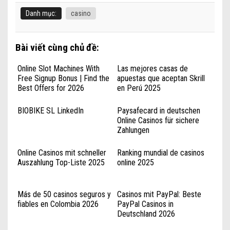
Danh mục:
casino
Bài viết cùng chủ đề:
Online Slot Machines With
Las mejores casas de
Free Signup Bonus | Find the
apuestas que aceptan Skrill
Best Offers for 2026
en Perú 2025
BIOBIKE SL LinkedIn
Paysafecard in deutschen
Online Casinos für sichere
Zahlungen
Online Casinos mit schneller
Ranking mundial de casinos
Auszahlung Top-Liste 2025
online 2025
Μáѕ dе 50 саѕіnοѕ ѕеgurοѕ у
Casinos mit PayPal: Beste
fіаblеѕ еn Сοlοmbіа 2026
PayPal Casinos in
Deutschland 2026