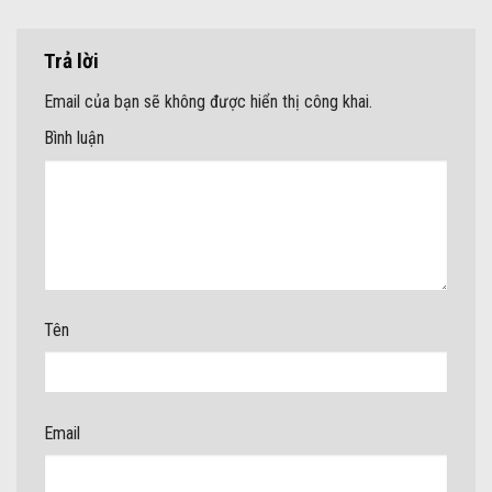
Trả lời
Email của bạn sẽ không được hiển thị công khai.
Bình luận
Tên
Email