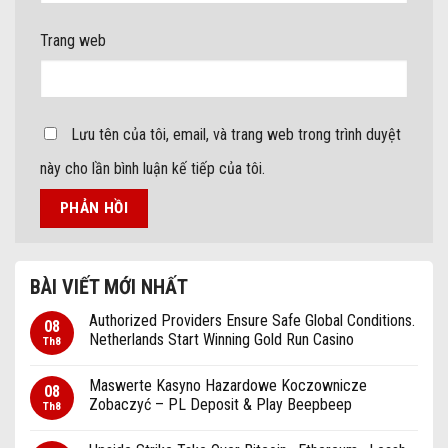
Trang web
Lưu tên của tôi, email, và trang web trong trình duyệt
này cho lần bình luận kế tiếp của tôi.
BÀI VIẾT MỚI NHẤT
Authorized Providers Ensure Safe Global Conditions.
08
Netherlands Start Winning Gold Run Casino
Th8
Maswerte Kasyno Hazardowe Koczownicze
08
Zobaczyć – PL Deposit & Play Beepbeep
Th8