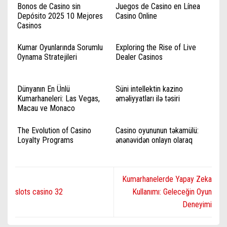
Bonos de Casino sin
Juegos de Casino en Línea
Depósito 2025 10 Mejores
Casino Online
Casinos
Kumar Oyunlarında Sorumlu
Exploring the Rise of Live
Oynama Stratejileri
Dealer Casinos
Dünyanın En Ünlü
Süni intellektin kazino
Kumarhaneleri: Las Vegas,
əməliyyatları ilə təsiri
Macau ve Monaco
The Evolution of Casino
Casino oyununun təkamülü:
Loyalty Programs
ənənəvidən onlayn olaraq
Kumarhanelerde Yapay Zeka
slots casino 32
Kullanımı: Geleceğin Oyun
Deneyimi