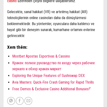
casino
üzerinden çeşitli bilgilere ulaşabilirsiniz.
Gelecekte, sanal hakikat (VR) ve artırılmış hakikat (AR)
teknolojilerinin online casinoları daha da dönüştürmesi
beklenmektedir. Bu yöntemler, oyunculara daha katılımcı ve
hayat gibi bir deneyim sunarak, kumarhane ortamını evlerine
getirecektir.
Xem thêm:
Mostbet Apostas Esportivas & Cassino
Кракен: полное руководство по входу через рабочее
зеркало и обзор кракен маркет
Exploring the Unique Features of Sushiswap DEX
Avia Masters: Quick‑Fire Crash Gaming for Rapid Thrills
Free Demos & Exclusive Casino Additional Bonuses!”