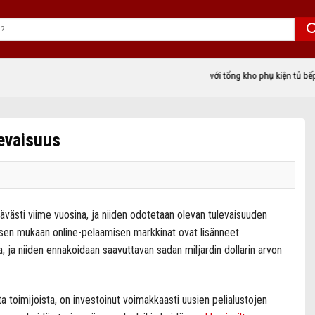
Chào mừng bạn đến với tổng kho phụ kiện tủ bếp.
levaisuus
ävästi viime vuosina, ja niiden odotetaan olevan tulevaisuuden
ksen mukaan online-pelaamisen markkinat ovat lisänneet
, ja niiden ennakoidaan saavuttavan sadan miljardin dollarin arvon
ta toimijoista, on investoinut voimakkaasti uusien pelialustojen