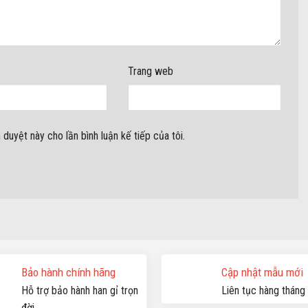
Trang web
 duyệt này cho lần bình luận kế tiếp của tôi.
Bảo hành chính hãng
Cập nhật mẫu mới
Hỗ trợ bảo hành han gỉ trọn
Liên tục hàng tháng
đời