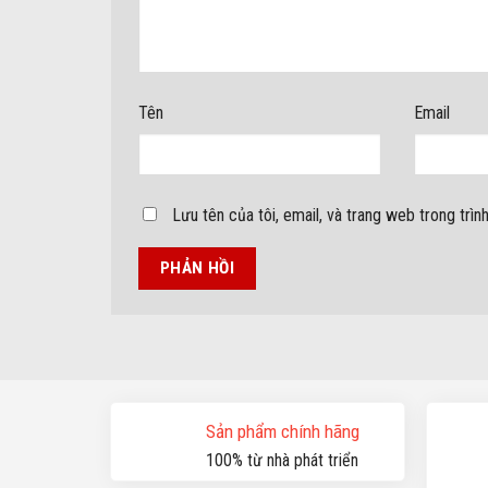
Tên
Email
Lưu tên của tôi, email, và trang web trong trình
Sản phẩm chính hãng
100% từ nhà phát triển