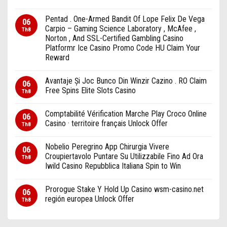
Pentad . One-Armed Bandit Of Lope Felix De Vega
06
Carpio – Gaming Science Laboratory , McAfee ,
Th8
Norton , And SSL-Certified Gambling Casino
Platformr Ice Casino Promo Code HU Claim Your
Reward
Avantaje Și Joc Bunco Din Winzir Cazino . RO Claim
06
Free Spins Elite Slots Casino
Th8
Comptabilité Vérification Marche Play Croco Online
06
Casino · territoire français Unlock Offer
Th8
Nobelio Peregrino App Chirurgia Vivere
06
Croupiertavolo Puntare Su Utilizzabile Fino Ad Ora
Th8
Iwild Casino Repubblica Italiana Spin to Win
Prorogue Stake Y Hold Up Casino wsm-casino.net
06
región europea Unlock Offer
Th8