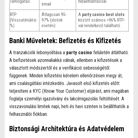
Támogatás
hibaelhárítással.
email
RTP
Átlagosan 95-
A
party casino best slots
(Visszatérülési
97% (slotok
között számos >96% RTP-
%)
esetén)
val rendelkező található.
Banki Műveletek: Befizetés és Kifizetés
A tranzakciók lebonyolítása a
party casino
felületén átlátható.
A befizetések azonnaliakká válnak, ellenben a kifizetések a
választott módszertől és a verifikáció sebességétől
függenek. Minden kifizetési kérelem ellenőrzésen megy át,
ami csalásgátlási intézkedés. Javasolt első kifizetés előtt
teljesíteni a KYC (Know Your Customer) eljárást, ami magában
foglalja személyi igazolvány és lakcímigazolás feltöltését. A
visszavonulási limitek napi, heti és havi szinten is beállíthatók a
felhasználói fiókban.
Biztonsági Architektúra és Adatvédelem