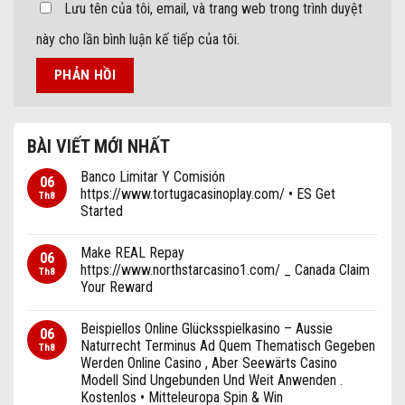
Lưu tên của tôi, email, và trang web trong trình duyệt
này cho lần bình luận kế tiếp của tôi.
BÀI VIẾT MỚI NHẤT
Banco Limitar ​​Y Comisión
06
https://www.tortugacasinoplay.com/ • ES Get
Th8
Started
Make REAL Repay
06
https://www.northstarcasino1.com/ _ Canada Claim
Th8
Your Reward
Beispiellos Online Glücksspielkasino – Aussie
06
Naturrecht Terminus Ad Quem Thematisch Gegeben
Th8
Werden Online Casino , Aber Seewärts Casino
Modell Sind Ungebunden Und Weit Anwenden .
Kostenlos • Mitteleuropa Spin & Win