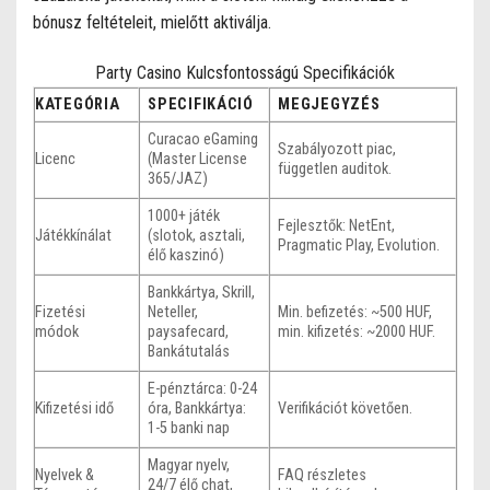
bónusz feltételeit, mielőtt aktiválja.
Party Casino Kulcsfontosságú Specifikációk
KATEGÓRIA
SPECIFIKÁCIÓ
MEGJEGYZÉS
Curacao eGaming
Szabályozott piac,
Licenc
(Master License
független auditok.
365/JAZ)
1000+ játék
Fejlesztők: NetEnt,
Játékkínálat
(slotok, asztali,
Pragmatic Play, Evolution.
élő kaszinó)
Bankkártya, Skrill,
Fizetési
Neteller,
Min. befizetés: ~500 HUF,
módok
paysafecard,
min. kifizetés: ~2000 HUF.
Bankátutalás
E-pénztárca: 0-24
Kifizetési idő
óra, Bankkártya:
Verifikációt követően.
1-5 banki nap
Magyar nyelv,
Nyelvek &
FAQ részletes
24/7 élő chat,