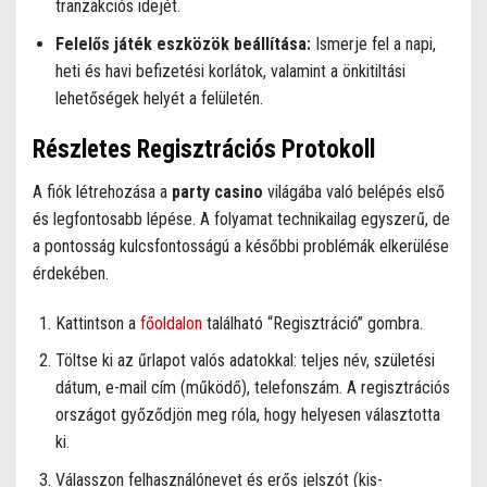
tranzakciós idejét.
Felelős játék eszközök beállítása:
Ismerje fel a napi,
heti és havi befizetési korlátok, valamint a önkitiltási
lehetőségek helyét a felületén.
Részletes Regisztrációs Protokoll
A fiók létrehozása a
party casino
világába való belépés első
és legfontosabb lépése. A folyamat technikailag egyszerű, de
a pontosság kulcsfontosságú a későbbi problémák elkerülése
érdekében.
Kattintson a
főoldalon
található “Regisztráció” gombra.
Töltse ki az űrlapot valós adatokkal: teljes név, születési
dátum, e-mail cím (működő), telefonszám. A regisztrációs
országot győződjön meg róla, hogy helyesen választotta
ki.
Válasszon felhasználónevet és erős jelszót (kis-