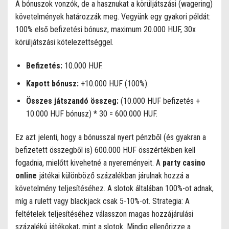
A bónuszok vonzók, de a hasznukat a körüljátszási (wagering)
követelmények határozzák meg. Vegyünk egy gyakori példát:
100% első befizetési bónusz, maximum 20.000 HUF, 30x
körüljátszási kötelezettséggel.
Befizetés:
10.000 HUF.
Kapott bónusz:
+10.000 HUF (100%).
Összes játszandó összeg:
(10.000 HUF befizetés +
10.000 HUF bónusz) * 30 = 600.000 HUF.
Ez azt jelenti, hogy a bónusszal nyert pénzből (és gyakran a
befizetett összegből is) 600.000 HUF összértékben kell
fogadnia, mielőtt kivehetné a nyereményeit. A
party casino
online
játékai különböző százalékban járulnak hozzá a
követelmény teljesítéséhez. A slotok általában 100%-ot adnak,
míg a rulett vagy blackjack csak 5-10%-ot. Strategia: A
feltételek teljesítéséhez válasszon magas hozzájárulási
százalékú játékokat, mint a slotok. Mindig ellenőrizze a