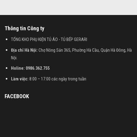
Thông tin Công ty
TỔNG KHO PHỤ KIỆN TỦ ÁO - TỦ BẾP GERARI
Địa chỉ Hà Nội:
Chợ Nông Sản 365, Phường Hà Cầu, Quận Hà Đông, Hà
Nội.
Holine: 0986.362.755
Làm việc:
8:00 – 17:00 các ngày trong tuần
FACEBOOK