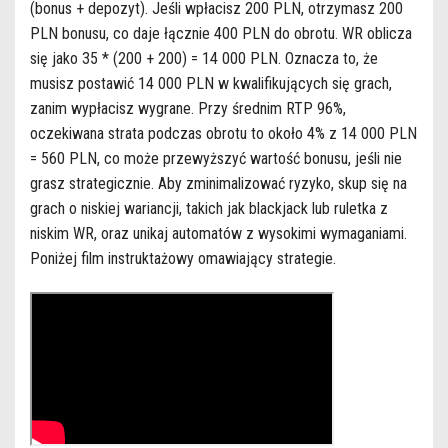
(bonus + depozyt). Jeśli wpłacisz 200 PLN, otrzymasz 200
PLN bonusu, co daje łącznie 400 PLN do obrotu. WR oblicza
się jako 35 * (200 + 200) = 14 000 PLN. Oznacza to, że
musisz postawić 14 000 PLN w kwalifikujących się grach,
zanim wypłacisz wygrane. Przy średnim RTP 96%,
oczekiwana strata podczas obrotu to około 4% z 14 000 PLN
= 560 PLN, co może przewyższyć wartość bonusu, jeśli nie
grasz strategicznie. Aby zminimalizować ryzyko, skup się na
grach o niskiej wariancji, takich jak blackjack lub ruletka z
niskim WR, oraz unikaj automatów z wysokimi wymaganiami.
Poniżej film instruktażowy omawiający strategie.