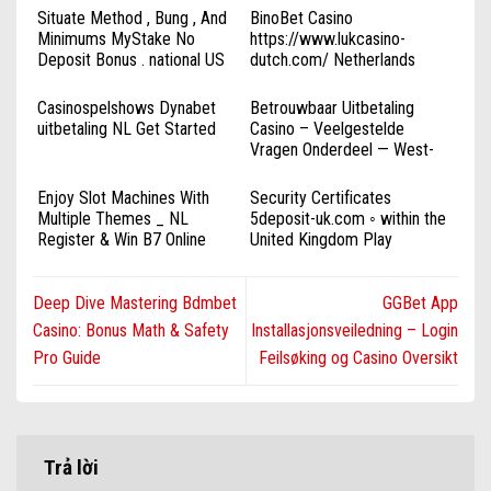
Situate Method , Bung , And
BinoBet Casino
Minimums MyStake No
https://www.lukcasino-
Deposit Bonus . national US
dutch.com/ Netherlands
territory Bet Now
Register & Win
Casinospelshows Dynabet
Betrouwbaar Uitbetaling
uitbetaling NL Get Started
Casino – Veelgestelde
Vragen Onderdeel — West-
Europa Start Playing
Big5Casino
Enjoy Slot Machines With
Security Certificates
Multiple Themes _ NL
5deposit-uk.com ◦ within the
Register & Win B7 Online
United Kingdom Play
Casino
Instantly
Deep Dive Mastering Bdmbet
GGBet App
Casino: Bonus Math & Safety
Installasjonsveiledning – Login
Pro Guide
Feilsøking og Casino Oversikt
Trả lời