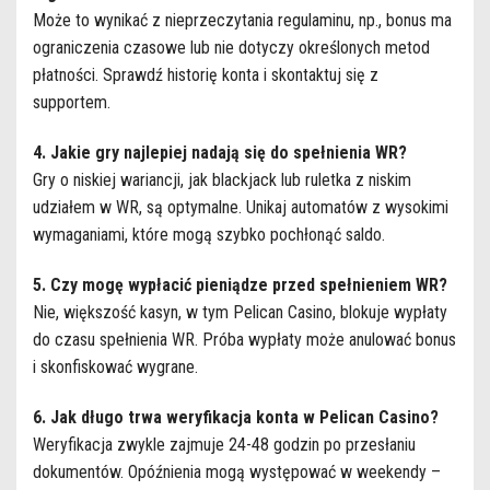
Może to wynikać z nieprzeczytania regulaminu, np., bonus ma
ograniczenia czasowe lub nie dotyczy określonych metod
płatności. Sprawdź historię konta i skontaktuj się z
supportem.
4. Jakie gry najlepiej nadają się do spełnienia WR?
Gry o niskiej wariancji, jak blackjack lub ruletka z niskim
udziałem w WR, są optymalne. Unikaj automatów z wysokimi
wymaganiami, które mogą szybko pochłonąć saldo.
5. Czy mogę wypłacić pieniądze przed spełnieniem WR?
Nie, większość kasyn, w tym Pelican Casino, blokuje wypłaty
do czasu spełnienia WR. Próba wypłaty może anulować bonus
i skonfiskować wygrane.
6. Jak długo trwa weryfikacja konta w Pelican Casino?
Weryfikacja zwykle zajmuje 24-48 godzin po przesłaniu
dokumentów. Opóźnienia mogą występować w weekendy –