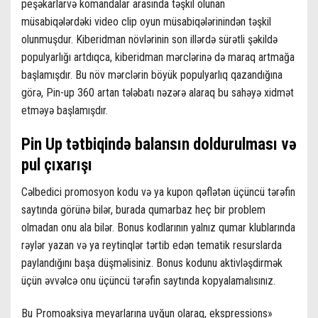
peşəkarlarvə komandalar arasında təşkil olunan
müsabiqələrdəki video clip oyun müsabiqələrinindən təşkil
olunmuşdur. Kiberidman növlərinin son illərdə sürətli şəkildə
populyarlığı artdıqca, kiberidman mərclərinə də maraq artmağa
başlamışdır. Bu növ mərclərin böyük populyarlıq qazandığına
görə, Pin-up 360 artan tələbatı nəzərə alaraq bu sahəyə xidmət
etməyə başlamışdır.
Pin Up tətbiqində balansın doldurulması və
pul çıxarışı
Cəlbedici promosyon kodu və ya kupon qəflətən üçüncü tərəfin
saytında görünə bilər, burada qumarbaz heç bir problem
olmadan onu ala bilər. Bonus kodlarının yalnız qumar klublarında
rəylər yazan və ya reytinqlər tərtib edən tematik resurslarda
paylandığını başa düşməlisiniz. Bonus kodunu aktivləşdirmək
üçün əvvəlcə onu üçüncü tərəfin saytında kopyalamalısınız.
Bu Promoaksiya meyarlarına uyğun olaraq, ekspressions»