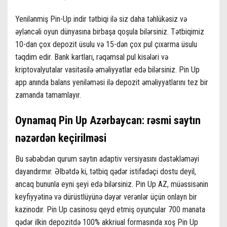
Yenilənmiş Pin-Up indir tətbiqi ilə siz daha təhlükəsiz və
əyləncəli oyun dünyasına birbaşa qoşula bilərsiniz. Tətbiqimiz
10-dan çox depozit üsulu və 15-dən çox pul çıxarma üsulu
təqdim edir. Bank kartları, rəqəmsal pul kisələri və
kriptovalyutalar vasitəsilə əməliyyatlar edə bilərsiniz. Pin Up
app anında balans yeniləməsi ilə depozit əməliyyatlarını tez bir
zamanda tamamlayır.
Oynamaq Pin Up Azərbaycan: rəsmi saytın
nəzərdən keçirilməsi
Bu səbəbdən qurum saytın adaptiv versiyasını dəstəkləməyi
dayandırmır. Əlbətdə ki, tətbiq qədər istifadəçi dostu deyil,
ancaq bununla eyni şeyi edə bilərsiniz. Pin Up AZ, müəssisənin
keyfiyyətinə və dürüstlüyünə dəyər verənlər üçün onlayn bir
kazinodır. Pin Up casinosu qeyd etmiş oyunçular 700 manata
qədər ilkin depozitdə 100% akkriual formasında xoş Pin Up